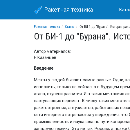
Ракетная техника
Ката
Ракетная техника
Статьи
От БИ-1 до "Бурана". История рак
От БИ-1 до "Бурана". Ис
Автор материалов:
Н.Казанцев
Введение
Мечты у людей бывают самые разные. Одни, как
исполнить, только не сейчас, а в будущем вре
этапа, ступени развития. И в таких мечтаниях
наступающих перемен. К числу таких мечтателе
ракетостроения, энтузиастов, работавших незав
сети интернета встречаются утверждения, что
промышленность и наука шла по пути копирова
западную технику. Это не так. Россия, а позж