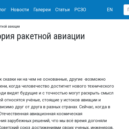
лог
Новости
Галереи
Статьи
РСЗО
EN
етной авиации
тория ракетной авиации
 сказки ни на чем не основанные, другие -возможно
мени, когда человечество достигнет нового технического
 люди видят будущие и с точностью могут раскрыть смысл
й относятся учёные, стоящие у истоков авиации и
исимо друг от друга в разных странах. Сейчас, когда в
 Отечественная авиационная космическая
ния зарубежных решений, что мы всё время догоняли
е Советский союз достижениями своих ученых, инженеров,