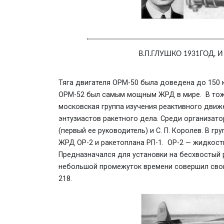
В.П.ГЛУШКО 1931ГОД,
Тяга двигателя ОРМ-50 была доведена до 150 кг
ОРМ-52 был самым мощным ЖРД в мире. В тоже
московская группа изучения реактивного движ
энтузиастов ракетного дела. Среди организато
(первый ее руководитель) и С. П. Королев. В 
ЖРД ОР-2 и ракетоплана РП-1. ОР-2 — жидкостн
Предназначался для установки на бесхвостый р
небольшой промежуток времени совершил свой
218.