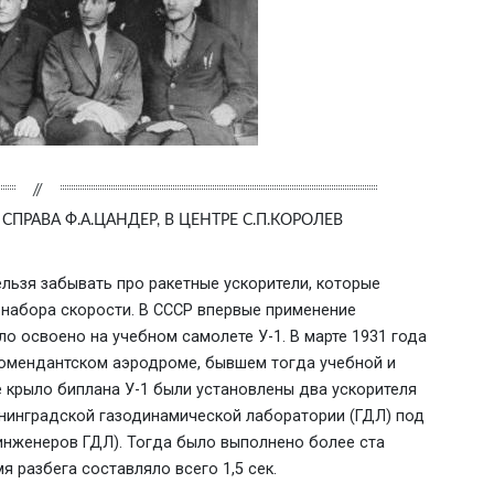
ПРАВА Ф.А.ЦАНДЕР, В ЦЕНТРЕ С.П.КОРОЛЕВ
ельзя забывать про ракетные ускорители, которые
набора скорости. В СССР впервые применение
о освоено на учебном самолете У-1. В марте 1931 года
омендантском аэродроме, бывшем тогда учебной и
е крыло биплана У-1 были установлены два ускорителя
енинградской газодинамической лаборатории (ГДЛ) под
инженеров ГДЛ). Тогда было выполнено более ста
я разбега составляло всего 1,5 сек.