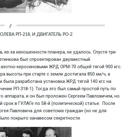
ЛЕВА РП-218, И ДВИГАТЕЛЬ РО-2
, из-за изношенности планера, не удалось. Спустя три
 Щетинкова был спроектирован двухместный
 азотно-керосиновыми ЖРД ОРМ-70 общей тягой 900 кгс.
ра высоты при старте с земли достигала 850 км/ч, а
и была разработана установка ЖРД тягой 140 кгс на
ение РП-318-1). Тогда это был самый простой путь по
о аппарата, и он был проложен Сергеем Павловичем, но
й срок в ГУЛАГе по 58-й (политической) статье. После
ергея Павловича для советских граждан (но не для
 было покрыто занавесом секретности.