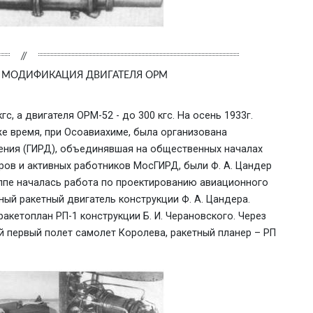
 И МОДИФИКАЦИЯ ДВИГАТЕЛЯ ОРМ
с, а двигателя ОРМ-52 - до 300 кгс. На осень 1933г.
 время, при Осоавиахиме, была организована
ения (ГИРД), объединявшая на общественных началах
ров и активных работников МосГИРД, были Ф. А. Цандер
группе началась работа по проектированию авиационного
ый ракетный двигатель конструкции Ф. А. Цандера.
акетоплан РП-1 конструкции Б. И. Черановского. Через
 первый полет самолет Королева, ракетный планер – РП