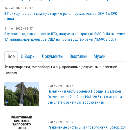
14 июл 2026 - 09:07
В Польшу поставят крупную партию ракет-перехватчиков GEM-T к ЗРК
Patriot
11 июл 2026 - 08:57
Raytheon, входящая в состав RTX, получила контракт от ВМС США на сумму
1,1 миллиардов долларов США на производство ракет AIM-9X Block II
Все
Обзоры
Документы
Выставки
Музеи
Фоторепортажи, фотообзоры и оцифрованные документы о ракетной
технике
2 авг 2026 - 18:17
Памятник в честь 30-летия Победы в Великой
Отечественной войне (1941-1945 гг.) с макетом
самолёта с ракетным вооружением
2 авг 2026 - 14:55
Реактивные системы залпового огня. Обзор. 20