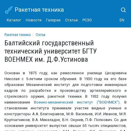
Ракетная техника
Каталог
Новости
Галереи
Статьи
РСЗО
EN
Ракетная техника
Статьи
Балтийский государственный технический университет БГТУ ВОЕНМЕХ им. Д.Ф.
Балтийский государственный
технический университет БГТУ
ВОЕНМЕХ им. Д.Ф.Устинова
Основан в 1875 году, как ремесленное училище Цесаревича
Николая с 5-летним сроком обучения. В 1930 году на его базе
образован Механический институт для подготовки инженерных
кадров по разработке и производству артиллерийского и
стрелкового оружия, ракетной техники. В 1932 году получил
наименование
Военно-механический институт ("ВОЕНМЕХ")
. В
становлении института принимали участие видные ученые и
конструкторы А.А. Благонравов, М.Ф. Васильев, И.И. Иванов, М.Я.
Крупчатников, В.А. Микеладзе, Б.Н. Окунев, П.Ф. Попкович. Со дня
основания университет выпустил свыше 65 тысяч специалистов,