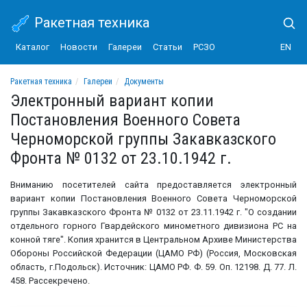
Ракетная техника
Каталог
Новости
Галереи
Статьи
РСЗО
EN
Ракетная техника
Галереи
Документы
Электронный вариант копии Постановления Военного Совета Черноморской групп
Электронный вариант копии
Постановления Военного Совета
Черноморской группы Закавказского
Фронта № 0132 от 23.10.1942 г.
Вниманию посетителей сайта предоставляется электронный
вариант копии Постановления Военного Совета Черноморской
группы Закавказского Фронта № 0132 от 23.11.1942 г. "О создании
отдельного горного Гвардейского минометного дивизиона РС на
конной тяге". Копия хранится в Центральном Архиве Министерства
Обороны Российской Федерации (ЦАМО РФ) (Россия, Московская
область, г.Подольск). Источник: ЦАМО РФ. Ф. 59. Оп. 12198. Д. 77. Л.
458. Рассекречено.