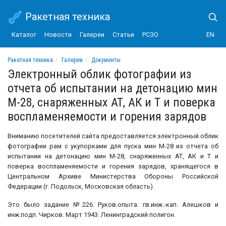
Ракетная техника
Каталог
Новости
Галереи
Статьи
РСЗО
EN
Ракетная техника
Галереи
Документы
Электронный облик фотографии из отчета об испытании на детонацию мин М-28,
Электронный облик фотографии из
отчета об испытании на детонацию мин
М-28, снаряженных АТ, АК и Т и поверка
воспламеняемости и горения зарядов
Вниманию посетителей сайта предоставляется электронный облик
фотографии рам с укупорками для пуска мин М-28 из отчета об
испытании на детонацию мин М-28, снаряженных АТ, АК и Т и
поверка воспламеняемости и горения зарядов, хранящегося в
Центральном Архиве Министерства Обороны Российской
Федерации (г. Подольск, Московская область).
Это было задание №226. Руков.опыта: гв.инж.-кап. Алешков и
инж.подп. Чирков. Март 1943. Ленинградский полигон.