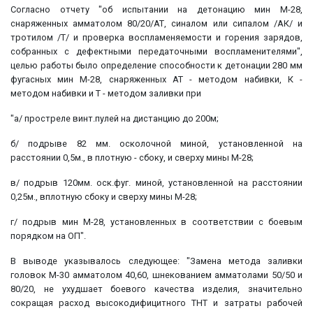
Согласно отчету "об испытании на детонацию мин М-28,
снаряженных амматолом 80/20/АТ, синалом или сипалом /АК/ и
тротилом /Т/ и проверка воспламеняемости и горения зарядов,
собранных с дефектными передаточными воспламенителями",
целью работы было определение способности к детонации 280 мм
фугасных мин М-28, снаряженных АТ - методом набивки, К -
методом набивки и Т - методом заливки при
"а/ простреле винт.пулей на дистанцию до 200м;
б/ подрыве 82 мм. осколочной миной, установленной на
расстоянии 0,5м., в плотную - сбоку, и сверху мины М-28;
в/ подрыв 120мм. оск.фуг. миной, установленной на расcтоянии
0,25м., вплотную сбоку и сверху мины М-28;
г/ подрыв мин М-28, установленных в соответствии с боевым
порядком на ОП".
В выводе указывалось следующее: "Замена метода заливки
головок М-30 амматолом 40,60, шнекованием амматолами 50/50 и
80/20, не ухудшает боевого качества изделия, значительно
сокращая расход высокодифицитного ТНТ и затраты рабочей