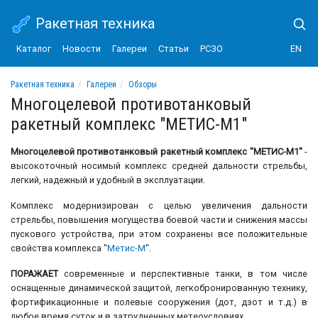
Ракетная техника
Каталог
Новости
Галереи
Статьи
РСЗО
EN
Ракетная техника
Галереи
Обзоры
Многоцелевой противотанковый ракетный комплекс "МЕТИС-М1"
Многоцелевой противотанковый
ракетный комплекс "МЕТИС-М1"
Многоцелевой противотанковый ракетный комплекс "МЕТИС-М1"
-
высокоточный носимый комплекс средней дальности стрельбы,
легкий, надежный и удобный в эксплуатации.
Комплекс модернизирован с целью увеличения дальности
стрельбы, повышения могущества боевой части и снижения массы
пускового устройства, при этом сохранены все положительные
свойства комплекса "
Метис-М
".
ПОРАЖАЕТ
современные и перспективные танки, в том числе
оснащенные динамической защитой, легкобронированную технику,
фортификационные и полевые сооружения (дот, дзот и т.д.) в
любое время суток и в затрудненных метеоусловиях.