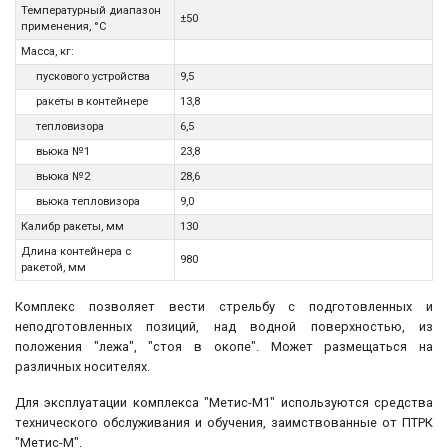
Температурный диапазон
±50
применения, °С
Масса, кг:
пускового устройства
9,5
ракеты в контейнере
13,8
тепловизора
6,5
вьюка №1
23,8
вьюка №2
28,6
вьюка тепловизора
9,0
Калибр ракеты, мм
130
Длина контейнера с
980
ракетой, мм
Комплекс позволяет вести стрельбу с подготовленных и
неподготовленных позиций, над водной поверхностью, из
положения "лежа", "стоя в окопе". Может размещаться на
различных носителях.
Для эксплуатации комплекса "Метис-М1" используются средства
технического обслуживания и обучения, заимствованные от ПТРК
"Метис-М".