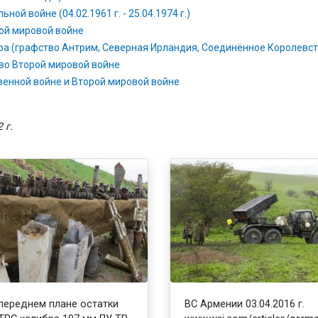
ой войне (04.02.1961 г. - 25.04.1974 г.)
ой мировой войне
ра (графство Антрим, Северная Ирландия, Соединённое Королевст
во Второй мировой войне
венной войне и Второй мировой войне
 г.
переднем плане остатки
ВС Армении 03.04.2016 г.