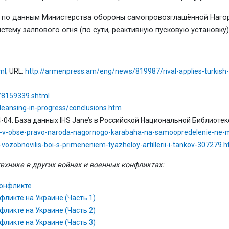
то по данным Министерства обороны самопровозглашённой Наго
стему залпового огня (по сути, реактивную пусковую установку) 
ml
; URL:
http://armenpress.am/eng/news/819987/rival-applies-turkish
/8159339.shtml
cleansing-in-progress/conclusions.htm
04-04. База данных IHS Jane’s в Российской Национальной Библиотеке
osol-v-obse-pravo-naroda-nagornogo-karabaha-na-samoopredelenie-ne
ozobnovilis-boi-s-primeneniem-tyazheloy-artillerii-i-tankov-307279.h
ехнике в других войнах и военных конфликтах:
конфликте
фликте на Украине (Часть 1)
фликте на Украине (Часть 2)
ликте на Украине (Часть 3)