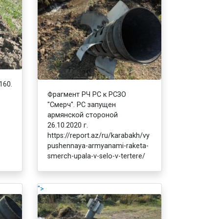
160.
Фрагмент РЧ РС к РСЗО
"Смерч". РС запущен
армянской стороной
26.10.2020 г.
https://report.az/ru/karabakh/vy
pushennaya-armyanami-raketa-
smerch-upala-v-selo-v-tertere/
">