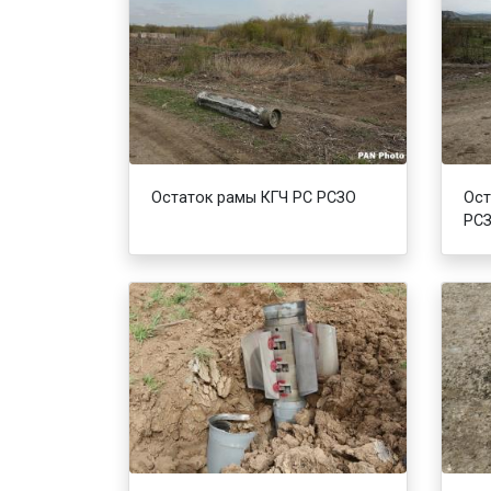
Остаток рамы КГЧ РС РСЗО
Ост
РС