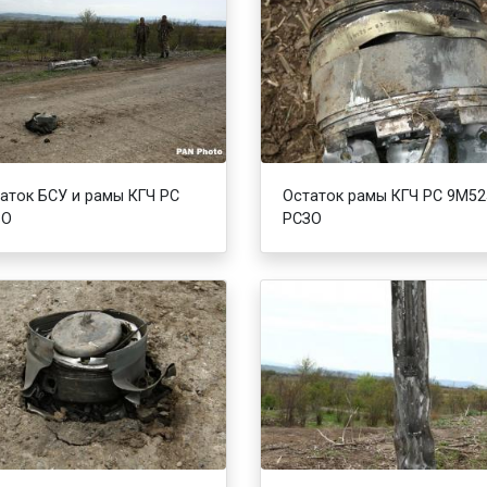
аток БСУ и рамы КГЧ РС
Остаток рамы КГЧ РС 9М52
ЗО
РСЗО