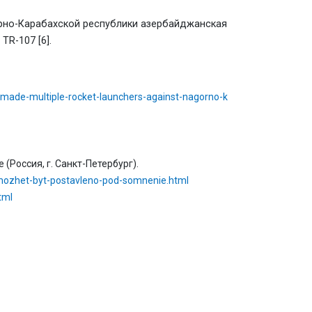
рно-Карабахской республики азербайджанская
TR-107 [6].
-made-multiple-rocket-launchers-against-nagorno-k
 (Россия, г. Cанкт-Петербург).
-mozhet-byt-postavleno-pod-somnenie.html
tml