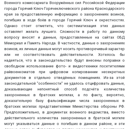
Военного комиссариата Вооружённых сил Российской Федерации
города Горячий Ключ Горячеключевского района Краснодарского
края за предоставленную информацию о захоронениях воинов,
погибших в ходе боёв в городе Горячий Ключ и окрестностях.
Однако стоит отметить, что систематизация этих данных
оставляет желать лучшего. Сложности в работу по данному
вопросу вносят и данные, предоставленные на сайтах ОБД
Мемориал и Память Народа. В частности, данные о захоронениях
воинов, их личные данные могут носить противоречивый характер
или не соответствовать действительности. Хотелось бы
надеяться, что в законодательство будут внесены поправки о
свободном использование фото- и видеотехники посетителями
райвоенкоматов при цифровом копированнии несекретных
документов в отдельно отведённых помещениях. Из-за этой
законодательной "особенности" не удалось отцифровать данные,
доказывающие непонятный способ подсчёта количества
захороненных в братских могилах, а по факту, вероятно,
доказательную базу фальсификации числа захороненных в
братских могилах представителями Министерства обороны РФ.
Предположительно, в документах военного ведомства, вместо
действительного количества захороненных в братской могиле
могут указываться данные о погибших в данном районе, и эти