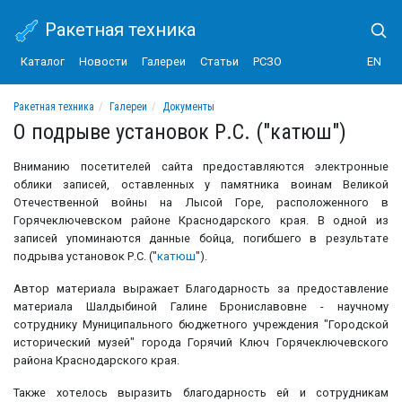
Ракетная техника
Каталог
Новости
Галереи
Статьи
РСЗО
EN
Ракетная техника
Галереи
Документы
О подрыве установок Р.С. ("катюш")
О подрыве установок Р.С. ("катюш")
Вниманию посетителей сайта предоставляются электронные
облики записей, оставленных у памятника воинам Великой
Отечественной войны на Лысой Горе, расположенного в
Горячеключевском районе Краснодарского края. В одной из
записей упоминаются данные бойца, погибшего в результате
подрыва установок Р.С. ("
катюш
").
Автор материала выражает Благодарность за предоставление
материала Шалдыбиной Галине Брониславовне - научному
сотруднику Муниципального бюджетного учреждения "Городской
исторический музей" города Горячий Ключ Горячеключевского
района Краснодарского края.
Также хотелось выразить благодарность ей и сотрудникам