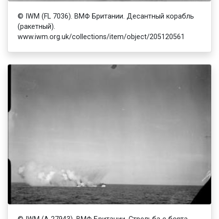
© IWM (FL 7036). ВМФ Британии. Десантный корабль
(ракетный).
www.iwm.org.uk/collections/item/object/205120561