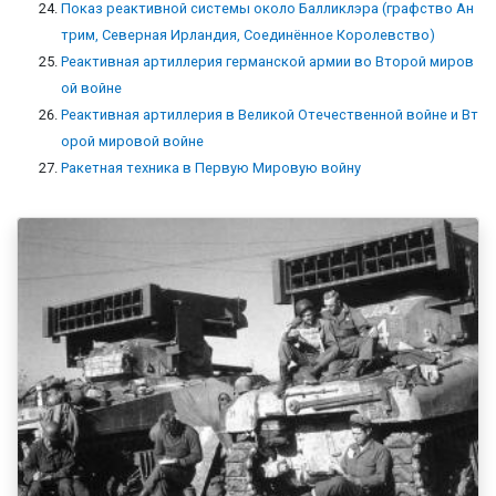
Показ реактивной системы около Балликлэра (графство Ан
трим, Северная Ирландия, Соединённое Королевство)
Реактивная артиллерия германской армии во Второй миров
ой войне
Реактивная артиллерия в Великой Отечественной войне и Вт
орой мировой войне
Ракетная техника в Первую Мировую войну