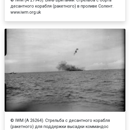
© IWM (A 27943). ВМФ Британии. Стрельба с борта
десантного корабля (ракетного) в проливе Солент.
www.iwm.org.uk
© IWM (A 26264). Стрельба с десантного корабля
(ракетного) для поддержки высадки коммандос