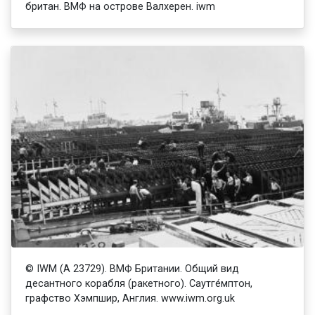
британ. ВМФ на острове Валхерен. iwm
© IWM (A 23729). ВМФ Британии. Общий вид
десантного корабля (ракетного). Саутге́мптон,
графство Хэмпшир, Англия. www.iwm.org.uk