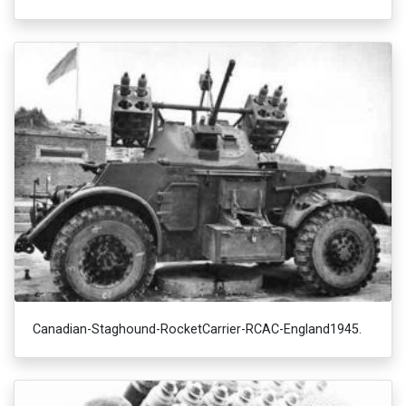
Canadian-Staghound-RocketCarrier-RCAC-England1945.