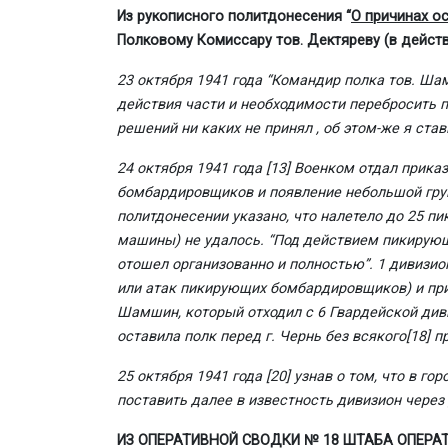
Из рукописного политдонесения “
О причинах ос
Полковому Комиссару тов. Дектяреву (в дейст
23 октября 1941 года “Командир полка тов. Ша
действия части и необходимости перебросить п
решений ни каких не принял , об этом-же я ста
24 октября 1941 года
[13]
Военком отдал приказ 
бомбардировщиков и появление небольшой груп
политдонесении указано, что налетело до 25 
машины) не удалось. “Под действием пикирую
отошел организованно и полностью”. 1 дивизио
или атак пикирующих бомбардировщиков) и при
Шамшин, который отходил с 6 Гвардейской див
оставила полк перед г. Чернь без всякого
[18]
п
25 октября 1941 года
[20]
узнав о том, что в го
поставить далее в известность дивизион через
ИЗ ОПЕРАТИВНОЙ СВОДКИ № 18 ШТАБА ОПЕРАТИВ