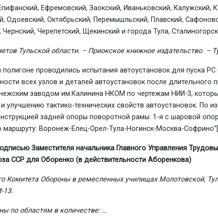
Епифанский, Ефремовский, Заокский, Иваньковский, Калужский, К
й, Одоевский, Октябрьский, Перемышльский, Плавский, Сафоновс
, Чернский, Черепетский, Щекинский и города Тула, Сталиногорс
тов Тульской области. – Приокское книжное издательство. – Тула
м полигоне проводились испытания автоустановок для пуска РС
чности всех узлов и деталей автоустановок после длительного 
онежским заводом им.Калинина НКОМ по чертежам НИИ-3, котор
и улучшению тактико-технических свойств автоустановок. По 
нструкцией задней опоры поворотной рамы: 1-я с шаровой опор
о маршруту: Воронеж-Елец-Орел-Тула-Но­гинск-Москва-Софрино”
 подписью Заместителя начальника Главного Управления Трудов
юза ССР для Оборенко (в действительности Аборенкова)
го Комитета Обороны в ремесленных училищах Молотовской, Ту
-13.
ны по областям в количестве:
…