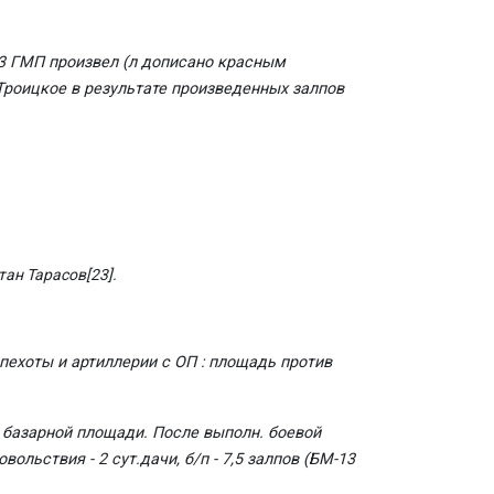
1/3 ГМП произвел (л дописано красным
Троицкое в результате произведенных залпов
тан Тарасов
[23]
.
 пехоты и артиллерии с ОП : площадь против
и базарной площади. После выполн. боевой
ольствия - 2 сут.дачи, б/п - 7,5 залпов (БМ-13