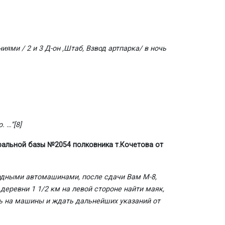
ми / 2 и 3 Д-он ,Штаб, Взвод артпарка/ в ночь
. …”
[8]
альной базы №2054 полковника т.Кочетова от
одными автомашинами, после сдачи Вам М-8,
деревни 1 1/2 км на левой стороне найти маяк,
ь на машины и ждать дальнейших указаний от