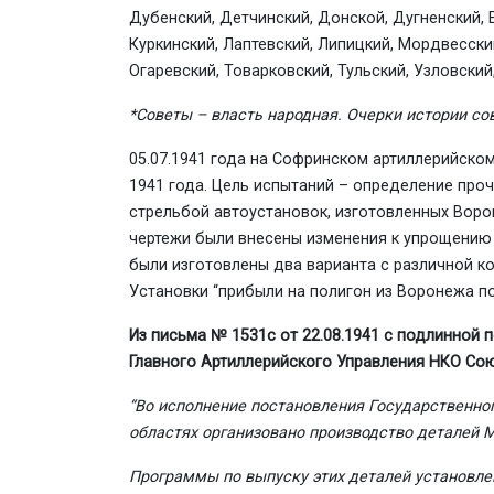
Дубенский, Детчинский, Донской, Дугненский, 
Куркинский, Лаптевский, Липицкий, Мордвесски
Огаревский, Товарковский, Тульский, Узловский
*Советы – власть народная. Очерки истории сове
05.07.1941 года на Софринском артиллерийско
1941 года. Цель ис­пытаний – определение про
стрельбой автоустановок, изго­товленных Вор
чертежи были внесены изменения к упрощению 
были изготовлены два варианта с различной ко
Установки “прибыли на полигон из Воронежа п
Из письма № 1531с от 22.08.1941 с подлинной
Главного Артиллерийского Управления НКО Со
“Во исполнение постановления Государственно
областях организовано производство деталей М
Программы по выпуску этих деталей установле