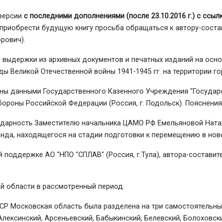
 версии
с последними дополнениями (после 23.10.2016 г.) с ссыл
риобрести будущую книгу просьба обращаться к автору-состав
орович).
выдержки из архивных документов и печатных изданий на осно
ды Великой Отечественной войны 1941-1945 гг. на территории го
ны данными Государственного Казенного Учреждения "Государс
Обороны Российской Федерации (Россия, г. Подольск). Пояснен
одарность Заместителю начальника ЦАМО РФ Емельяновой Ната
нда, находящегося на стадии подготовки к перемещению в нов
 поддержке АО "НПО "СПЛАВ" (Россия, г.Тула), автора-состави
й области в рассмотренный период.
СР Московская область была разделена на три самостоятельные
Алексинский, Арсеньевский, Бабыкинский, Белевский, Болоховск