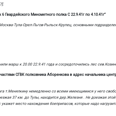
[7]
.
х 6 Гвардейского Минометного полка
C 22.9.41г по 4.10.41г”
осква-Тула-Орел-Льгов-Рыльск-Крупец, основными подразделения
ли марш к 20.00 22.9.41 года и сосредоточились лес сев.Козино
астями СГВК полковника Аборенкова в адрес начальника центр
нга т.Менялкину немедленно со всеми имеющимися у него своб
езжая 37 км. до Тулы, находится дер.Железня . Не доезжая этой 
укажет место нахождения боеприпасов, которые надо нагрузит