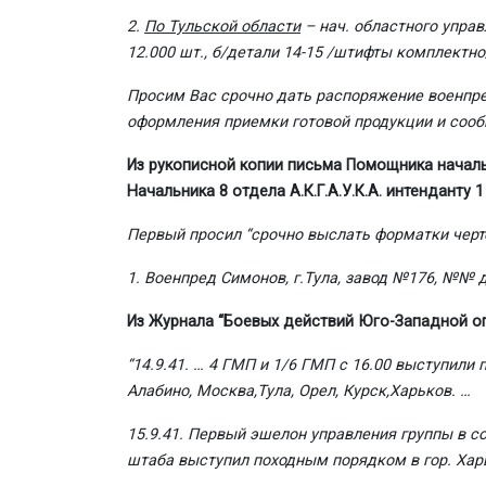
2.
По Тульской области
– нач. областного управ
12.000 шт., б/детали 14-15 /штифты комплектно/ 
Просим Вас срочно дать распоряжение военпре
оформления приемки готовой продукции и соо
Из рукописной копии письма Помощника начал
Начальника 8 отдела А.К.Г.А.У.К.А. интенданту 1
Первый просил “срочно выслать форматки черт
1. Военпред Симонов, г.Тула, завод №176, №№ де
Из Журнала “Боевых действий Юго-Западной опе
“14.9.41. … 4 ГМП и 1/6 ГМП с 16.00 выступили
Алабино, Москва,Тула, Орел, Курск,Харьков. …
15.9.41. Первый эшелон управления группы в с
штаба выступил походным порядком в гор. Харьк