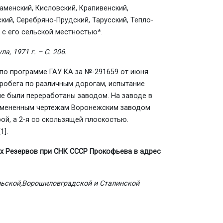
аменский, Кисловский, Крапивенский,
кий, Серебряно-Прудский, Тарусский, Тепло-
к с его сельской местностью*.
, 1971 г. – С. 206.
 по программе ГАУ КА за №-291659 от июня
пробега по различным дорогам, испытание
ые были переработаны заводом. На заводе в
измененным чертежам Воро­нежским заводом
ой, а 2-я со скользящей плоскостью.
[1]
.
ых Резервов при СНК СССР Прокофьева в адрес
льской,Ворошиловградской и Сталинской