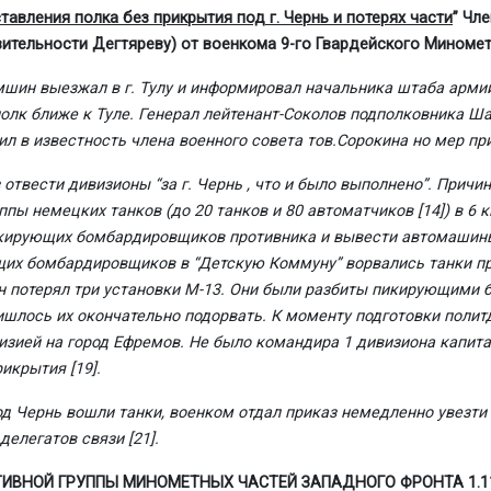
тавления полка без прикрытия под г. Чернь и потерях части
” Чл
вительности Дегтяреву) от военкома 9-го Гвардейского Миноме
мшин выезжал в г. Тулу и информировал начальника штаба армии
олк ближе к Туле. Генерал лейтенант-Соколов подполковника Ша
вил в известность члена военного совета тов.Сорокина но мер пр
отвести дивизионы “за г. Чернь , что и было выполнено”. Прич
пы немецких танков (до 20 танков и 80 автоматчиков
[14]
) в 6
пикирующих бомбардировщиков противника и вывести автомашины
щих бомбардировщиков в “Детскую Коммуну” ворвались танки п
н потерял три установки М-13. Они были разбиты пикирующими б
шлось их окончательно подорвать. К моменту подготовки полит
изией на город Ефремов. Не было командира 1 дивизиона капит
рикрытия
[19]
.
род Чернь вошли танки, военком отдал приказ немедленно увезт
 делегатов связи
[21]
.
НОЙ ГРУППЫ МИНОМЕТНЫХ ЧАСТЕЙ ЗАПАДНОГО ФРОНТА 1.11.41г. К