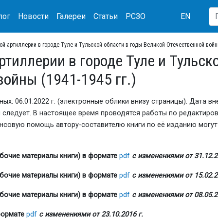
лог
Новости
Галереи
Статьи
РСЗО
EN
ой артиллерии в городе Туле и Тульской области в годы Великой Отечественной войны
ртиллерии в городе Туле и Тульск
ойны (1941-1945 гг.)
х: 06.01.2022 г. (электронные облики внизу страницы). Дата 
ния следует. В настоящее время проводятся работы по редактир
совую помощь автору-составителю книги по её изданию могут с
бочие материалы книги) в формате
pdf
с изменениями от 31.12.2
бочие материалы книги) в формате
pdf
с изменениями от 15.02.2
бочие материалы книги) в формате
pdf
с изменениями от 08.05.2
формате
pdf
с изменениями от 23.10.2016 г.