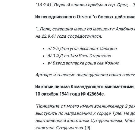
“16.9.41. Первый эшелон прибыл в гор. Орел, …”
Из неподписанного Отчета “о боевых действия
“…Полк, совершив марш по маршруту: Алабино-М
на 22.9.41 года сосредоточился:
а/ 2-й Д-он угол леса вост.Савкино
б/ 3-й Д-он 1км Южн.Стариково
в/ Взвод артпарка роща сев.Козино
Артпарк и тыловые подразделения полка закончи
Из копии письма Командующего минометными ч
10 октября 1941 года № 425664с.
“
Прикажите от моего имени военинженеру 2 ра
выступить по направлению к городе Туле. Не до
выставленный капитаном Суходынцевым. Маяк 
капитана Суходынцева.”
[9]
.