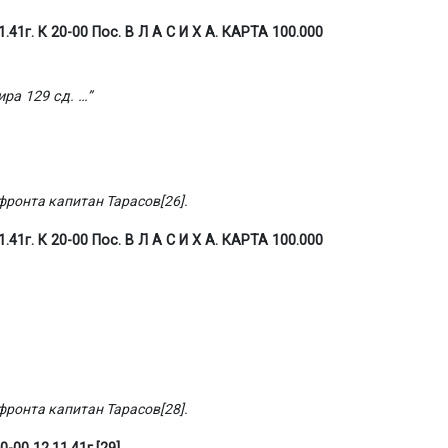
К 20-00 Пос. В Л А С И Х А. КАРТА 100.000
ра 129 сд. …”
фронта капитан Тарасов
[26]
.
К 20-00 Пос. В Л А С И Х А. КАРТА 100.000
фронта капитан Тарасов
[28]
.