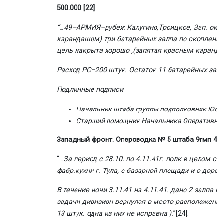
500.000
[22]
“…49–АРМИЯ–рубеж Калугино,Троицкое, Зап. окр
карандашом) три батарейных залпа по скоплен
цель накрыта хорошо ,(запятая красным каран
Расход РС–200 штук. Остаток 11 батарейных за
Подлинные подписи
Начальник штаба группы подполковник Ю
Старший помощник Начальника Оперативно
Западный фронт. Оперсводка № 5 штаба 9гмп 4.1
“…
За период с 28.10. по 4.11.41г. полк в целом
фабр.кухни г. Тула, с базарной площади и с до
В течение ночи 3.11.41 на 4.11.41. дано 2 зал
задачи дивизион вернулся в место расположения 
13 штук. одна из них не исправна ).
”
[24]
.