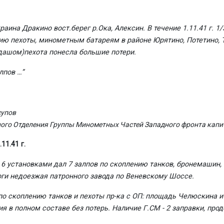
аина Дракино вост.берег р.Ока, Алексин. В течение 1.11.41 г. 
ию пехоты, минометным батареям в районе Юрятино, Потетино, 
дашом)пехота понесла большие потери.
лпов …”
супов
го Отделения Группы Минометных Частей Западного фронта капи
1.41 г.
 с 6 установками дал 7 залпов по скоплению танков, бронемашин,
роги недоезжая патронного завода по Веневскому Шоссе.
па по скоплению танков и пехоты пр-ка с ОП: площадь Челюскина 
в полном составе без потерь. Наличие Г.СМ - 2 заправки, продов