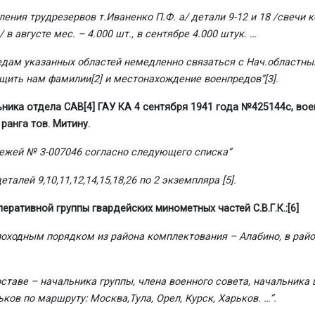
ления трудрезервов т.Иваненко П.Ф. а/ детали 9-12 и 18 /свечи к
в августе мес. – 4.000 шт., в сентябре 4.000 штук. …
дам указанных областей немедленно связаться с Нач.областны
бщить нам фамилии
[2]
и местонахождение военпредов”
[3]
.
ьника отдела САВ
[4]
ГАУ КА 4 сентября 1941 года №425144с, вое
 ранга тов. Митину.
ежей № 3-007046 согласно следующего списка”
талей 9,10,11,12,14,15,18,26 по 2 экземпляра
[5]
.
ративной группы гвардейских минометных частей С.В.Г.К.:
[6]
 походным порядком из района комплектования – Алабино, в райо
оставе – начальника группы, члена военного совета, начальник
ов по маршруту: Москва,Тула, Орел, Курск, Харьков. …”.