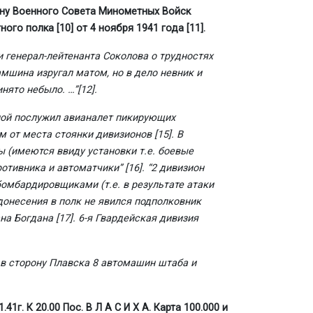
ену Военного Совета Минометных Войск
тного полка
[10]
от 4 ноября 1941 года
[11]
.
 генерал-лейтенанта Соколова о трудностях
мшина изругал матом, но в дело невник и
инято небыло. …”
[12]
.
иной послужил авианалет пикирующих
 км от места стоянки дивизионов
[15]
. В
 (имеются ввиду установки т.е. боевые
ротивника и автоматчики”
[16]
. “2 дивизион
омбардировщиками (т.е. в результате атаки
донесения в полк не явился подполковник
ана Богдана
[17]
. 6-я Гвардейская дивизия
и в сторону Плавска 8 автомашин штаба и
 20.00 Пос. В Л А С И Х А. Карта 100.000 и