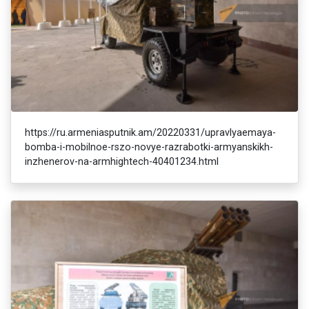
https://ru.armeniasputnik.am/20220331/upravlyaemaya-
bomba-i-mobilnoe-rszo-novye-razrabotki-armyanskikh-
inzhenerov-na-armhightech-40401234.html