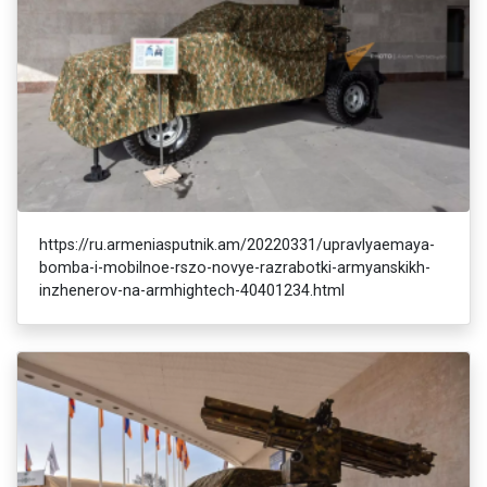
https://ru.armeniasputnik.am/20220331/upravlyaemaya-
bomba-i-mobilnoe-rszo-novye-razrabotki-armyanskikh-
inzhenerov-na-armhightech-40401234.html