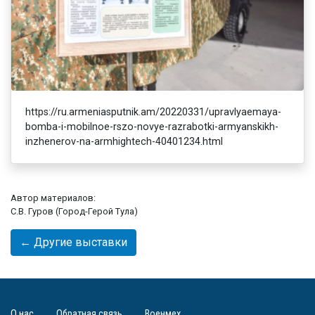
https://ru.armeniasputnik.am/20220331/upravlyaemaya-
bomba-i-mobilnoe-rszo-novye-razrabotki-armyanskikh-
inzhenerov-na-armhightech-40401234.html
Автор материалов:
С.В. Гуров (Город-Герой Тула)
← Другие выставки
О нас
Обратная связь
Военмех