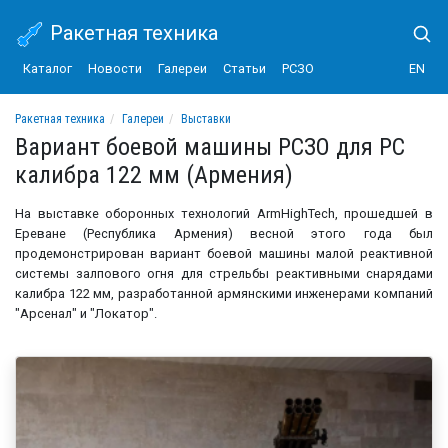
Ракетная техника
Каталог
Новости
Галереи
Статьи
РСЗО
EN
Ракетная техника
Галереи
Выставки
Вариант боевой машины РСЗО для РС калибра 122 мм (Армения)
Вариант боевой машины РСЗО для РС
калибра 122 мм (Армения)
На выставке оборонных технологий ArmHighTech, прошедшей в
Ереване (Республика Армения) весной этого года был
продемонстрирован вариант боевой машины малой реактивной
системы залпового огня для стрельбы реактивными снарядами
калибра 122 мм, разработанной армянскими инженерами компаний
"Арсенал" и "Локатор".