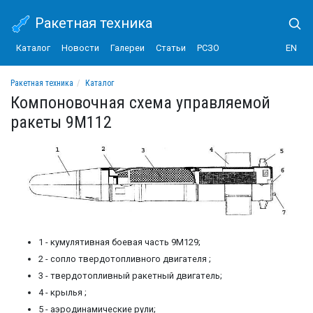
Ракетная техника
Каталог
Новости
Галереи
Статьи
РСЗО
EN
Ракетная техника
Каталог
Комплекс управляемого танкового вооружения 9К112 Кобра
Компоновочная схема управляемой
Компоновочная схема управляемой ракеты 9М112
ракеты 9М112
1 - кумулятивная боевая часть 9М129;
2 - сопло твердотопливного двигателя ;
3 - твердотопливный ракетный двигатель;
4 - крылья ;
5 - аэродинамические рули;