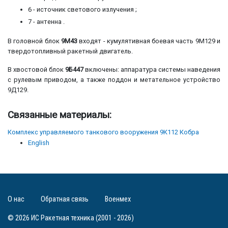
6 - источник светового излучения ;
7 - антенна .
В головной блок
9М43
входят - кумулятивная боевая часть 9М129 и
твердотопливный ракетный двигатель.
В хвостовой блок
9Б447
включены: аппаратура системы наведения
с рулевым приводом, а также поддон и метательное устройство
9Д129.
Связанные материалы:
Комплекс управляемого танкового вооружения 9К112 Кобра
English
О нас
Обратная связь
Военмех
© 2026 ИС Ракетная техника (2001 - 2026)