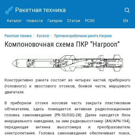
Ракетная техника
Каталог
Новости
Галереи
Статьи
РСЗО
EN
Ракетная техника
Каталог
Противокорабельная ракета Harpoon
Компоновочная схема ПКР "Harpoon"
Компоновочная схема ПКР "Harpoon"
Конструктивно ракета состоит из четырех частей; приборного
(головного) и хвостового отсеков, боевой части, маршевого
двигателя.
В приборном отсеке носовая часть закрыта пластиковым
обтекателем, здесь помещается активная радиолокационная
головка самонаведения (PR-53/DSQ-28). Далее находятся блок
инерциального наведения, за ним радиовысотомер (AN/APN-194),
передающая антенна высотомера и преобразователь
электропитания. Головка самонаведения обеспечивает поиск,