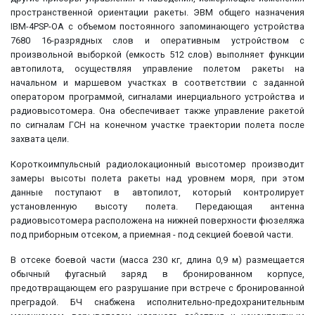
пространственной ориентации ракеты. ЭВМ общего назначения
IBM-4PSP-OA с объемом постоянного запоминающего устройства
7680 16-разрядных слов и оперативным устройством с
произвольной выборкой (емкость 512 слов) выполняет функции
автопилота, осуществляя управление полетом ракеты на
начальном и маршевом участках в соответствии с заданной
оператором программой, сигналами инерциального устройства и
радиовысотомера. Она обеспечивает также управление ракетой
по сигналам ГСН на конечном участке траектории полета после
захвата цели.
Короткоимпульсный радиолокационный высотомер производит
замеры высоты полета ракеты над уровнем моря, при этом
данные поступают в автопилот, который контролирует
установленную высоту полета. Передающая антенна
радиовысотомера расположена на нижней поверхности фюзеляжа
под приборным отсеком, а приемная - под секцией боевой части.
В отсеке боевой части (масса 230 кг, длина 0,9 м) размещается
обычный фугасный заряд в бронированном корпусе,
предотвращающем его разрушание при встрече с бронированной
преградой. БЧ снабжена исполнительно-предохранительным