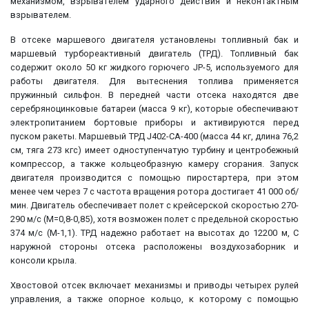
механизмом, взрывателем ударного действия и неконтактным
взрывателем.
В отсеке маршевого двигателя установлены топливный бак и
маршевый турбореактивный двигатель (ТРД). Топливный бак
содержит около 50 кг жидкого горючего JP-5, используемого для
работы двигателя. Для вытеснения топлива применяется
пружинный сильфон. В передней части отсека находятся две
серебряноцинковые батареи (масса 9 кг), которые обеспечивают
электропитанием бортовые приборы и активируются перед
пуском ракеты. Маршевый ТРД J402-CA-400 (масса 44 кг, длина 76,2
см, тяга 273 кгс) имеет одноступенчатую турбину и центробежный
компрессор, а также кольцеобразную камеру сгорания. Запуск
двигателя производится с помощью пиростартера, при этом
менее чем через 7 с частота вращения ротора достигает 41 000 об/
мин. Двигатель обеспечивает полет с крейсерской скоростью 270-
290 м/с (М=0,8-0,85), хотя возможен полет с предельной скоростью
374 м/с (М-1,1). ТРД надежно работает на высотах до 12200 м, С
наружной стороны отсека расположены воздухозаборник и
консоли крыла.
Хвостовой отсек включает механизмы и приводы четырех рулей
управления, а также опорное кольцо, к которому с помощью