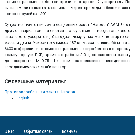
четырех разрывных болтов крепится стартовый ускоритель. По
сигналам автопилота механизмы через приводы обеспечивают
поворот рулей на +30°.
Существенным отличием авиационных ракет "Harpoon" AGM-84 от
других вариантов является отсутствие твердотопливного
стартового ускорителя, благодаря чему у них меньше стартовая
масса и длина. Ускоритель (масса 137 кг, масса топлива 66 кг, тяга
6600 кгс) крепится с помощью разрывных пироболтов к опорному
кольцу корпуса ПКР, время его работы 2-3 с, он разгоняет ракету
до скорости М=0,75. На нем расположены неподвижные
аэродинамические стабилизаторы.
Связанные материалы:
Противокорабельная ракета Harpoon
English
О нас
Обратная связь
Военмех