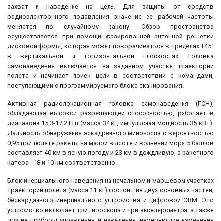
захват и наведение на цель. Для защиты от средств
радиоэлектронного подавления значение ее рабочей частоты
меняется по случайному закону. Обзор пространства
осуществляется при помощи фазированной антенной решетки
дисковой формы, которая может поворачиваться в пределах +45°
в вертикальной и горизонтальной плоскостях. Головка
самонаведения включается на заданном участке траектории
полета и начинает поиск цели в соответствии с командами,
поступающими с программируемого блока сканирования.
Активная радиолокационная головка самонаведения (ГСН),
обладающая высокой разрешающей способностью, работает в
диапазоне 15,3-17,2 ГГц (масса 34 кг, импульсная мощность 35 кВт).
Дальность обнаружения эскадренного миноносца с вероятностью
0,95 при полете ракеты на малой высоте и волнении моря 5 баллов
составляет 40 км в ясную погоду и 23 км в дождливую, а ракетного
катера - 18 и 10 км соответственно.
Блок инерциального наведения на начальном и маршевом участках
траектории полета (масса 11 кг) состоит из двух основных частей;
бескарданного инерциального устройства и цифровой ЭВМ. Это
устройство включает три гироскопа и три акселерометра, а также
другие приборы управления и наведения, измеряющие изменения