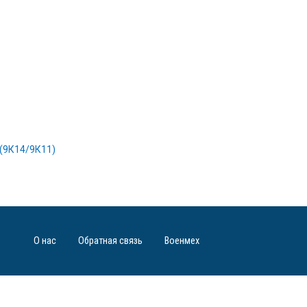
(9К14/9К11)
О нас
Обратная связь
Военмех