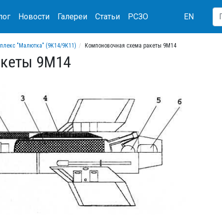
лог
Новости
Галереи
Статьи
РСЗО
EN
плекс "Малютка" (9К14/9К11)
Компоновочная схема ракеты 9М14
акеты 9М14