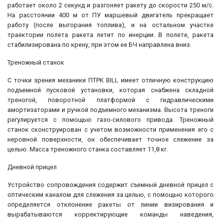
работает около 2 секунд и разгоняет ракету до скорости 250 м/с.
На расстоянии 400 м от ПУ маршевый двигатель прекращает
работу (после выгорания топлива), и на остальном участке
траектории полета ракета летит по инерции. В полете, ракета
стабилизирована по крену, при этом ее БЧ направлена вниз.
Треножный станок
С точки зрения механики ПТРК BILL имеет отличную конструкцию
подъемной пусковой установки, которая снабжена складной
треногой, поворотной платформой с гидравлическими
амортизаторами и ручкой подъемного механизма. Высота треноги
регулируется с помощью газо-силового привода. Треножный
станок сконструирован с учетом возможности применения его с
неровной поверхности, он обеспечивает точное слежение за
целью. Масса треножного станка составляет 11,8 кг.
Дневной прицел
Устройство сопровождения содержит съемный дневной прицел с
оптическим каналом для слежения за целью, с помощью которого
определяется отклонение ракеты от линии визирования и
вырабатываются корректирующие команды наведения,