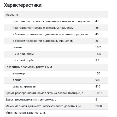
Характеристики:
Масса, кг:
при транспортировке с дневным и ночным прицелами
47
при транспортировке с дневным прицелом
38
в боевом положении с дневным и ночным прицелам
45
в боевом положении с дневным прицелом
36
ракеты
10.7
ПУ с прицелом
15.5
пусковой трубы
9.8
Габаритные размеры ракеты, мм
диаметр
150
длина
900
размах крыльев
410
Время развертывания комплекса на боевой позиции, с
10-15
Время перезаряжания комплекса, с
5
Максимальная дальность эффективного действия, м
2000
Минимальная дальность, м: