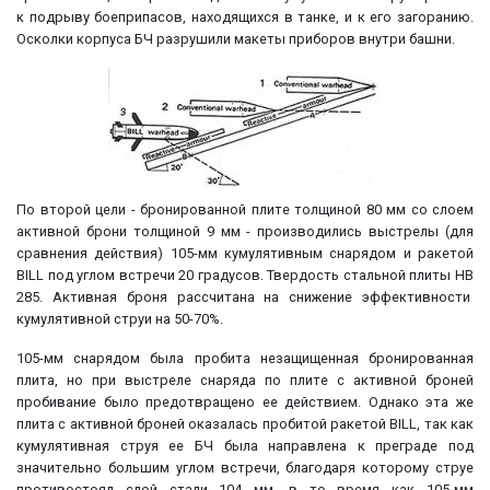
к подрыву боеприпасов, находящихся в танке, и к его загоранию.
Осколки корпуса БЧ разрушили макеты приборов внутри башни.
По второй цели - бронированной плите толщиной 80 мм со слоем
активной брони толщиной 9 мм - производились выстрелы (для
сравнения действия) 105-мм кумулятивным снарядом и ракетой
BILL под углом встречи 20 градусов. Твердость стальной плиты НВ
285. Активная броня рассчитана на снижение эффективности
кумулятивной струи на 50-70%.
105-мм снарядом была пробита незащищенная бронированная
плита, но при выстреле снаряда по плите с активной броней
пробивание было предотвращено ее действием. Однако эта же
плита с активной броней оказалась пробитой ракетой BILL, так как
кумулятивная струя ее БЧ была направлена к преграде под
значительно большим углом встречи, благодаря которому струе
противостоял слой стали 104 мм, в то время как 105-мм