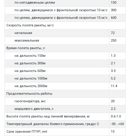
по неподвижным целям
150
по целям, движущимся с фронтальной скоростью 10 м/с
300
по целям, движущимся с фронтальной скоростью 15 м/с
600
Скорость полета ракеты, м/с:
начальная
72
максимальная
250
Время полета ракеты, с:
на дальность 150м
1.3
на дальность 300м
2.1
на дальность 600м
3.3
на дальность 1000м
5.2
на дальность 2000м
11.4
Продолжительность работы:
газогенератора, мс
20
маршевого двигателя, с
2.2
Высота полета ракеты над линией визирования, м
0.6-1.0
Температурный диапазон боевого применения, градус С
-30...+60
Срок хранения ПТУР, лет
15