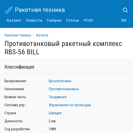
Ракетная техника
Каталог
Новости
Галереи
Статьи
РСЗО
EN
Ракетная техника
Каталог
Противотанковый ракетный комплекс RBS-56 BILL
Противотанковый ракетный комплекс
RBS-56 BILL
Классификация:
Базирование:
Бронетехника
Назначение:
Противотанковые
Боевая часть:
Тандемная
Система упр.:
Управление по проводам
Страна:
Швеция
Дальность:
2 км.
Год разработки:
1989