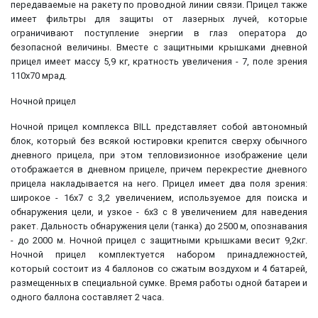
передаваемые на ракету по проводной линии связи. Прицел также
имеет фильтры для защиты от лазерных лучей, которые
ограничивают поступление энергии в глаз оператора до
безопасной величины. Вместе с защитными крышками дневной
прицел имеет массу 5,9 кг, кратность увеличения - 7, поле зрения
110х70 мрад.
Ночной прицел
Ночной прицел комплекса BILL представляет собой автономный
блок, который без всякой юстировки крепится сверху обычного
дневного прицела, при этом тепловизионное изображение цели
отображается в дневном прицеле, причем перекрестие дневного
прицела накладывается на него. Прицел имеет два поля зрения:
широкое - 16х7 с 3,2 увеличением, используемое для поиска и
обнаружения цели, и узкое - 6х3 с 8 увеличением для наведения
ракет. Дальность обнаружения цели (танка) до 2500 м, опознавания
- до 2000 м. Ночной прицел с защитными крышками весит 9,2кг.
Ночной прицел комплектуется набором принадлежностей,
который состоит из 4 баллонов со сжатым воздухом и 4 батарей,
размещенных в специальной сумке. Время работы одной батареи и
одного баллона составляет 2 часа.