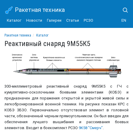
Ракетная техника
Каталог
Новости
Галереи
Статьи
РСЗО
EN
Ракетная техника
Каталог
Реактивная система залпового огня 9К58 "Смерч"
Реактивный снаряд 9М55К5
Реактивный снаряд 9М55К5
300-миллиметровый реактивный снаряд 9М55К5 с ГЧ с
кумулятивно-осколочными боевыми элементами (КОБЭ) и
предназначен для поражения открытой и укрытой живой силы и
легкобронированной военной техники. На рисунке показан КРС с
КОБЭ ЗБЗО. Первоначально отсутствовал элемент в головной
части, обозначенный черным прямоугольником. Он был введен для
обеспечения лучшего вышибания и рассеивания боевых
элементов. Входит в боекомплект РСЗО
9К58 "Смерч"
.