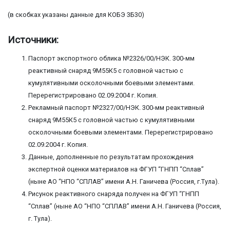
(в скобках указаны данные для КОБЭ 3Б30)
Источники:
Паспорт экспортного облика №2326/00/НЭК. 300-мм
реактивный снаряд 9М55К5 с головной частью с
кумулятивными осколочными боевыми элементами.
Перерегистрировано 02.09.2004 г. Копия.
Рекламный паспорт №2327/00/НЭК. 300-мм реактивный
снаряд 9М55К5 с головной частью с кумулятивными
осколочными боевыми элементами. Перерегистрировано
02.09.2004 г. Копия.
Данные, дополненные по результатам прохождения
экспертной оценки материалов на ФГУП “ГНПП “Сплав”
(ныне АО “НПО “СПЛАВ” имени А.Н. Ганичева (Россия, г.Тула).
Рисунок реактивного снаряда получен на ФГУП “ГНПП
“Сплав” (ныне АО “НПО “СПЛАВ” имени А.Н. Ганичева (Россия,
г. Тула).