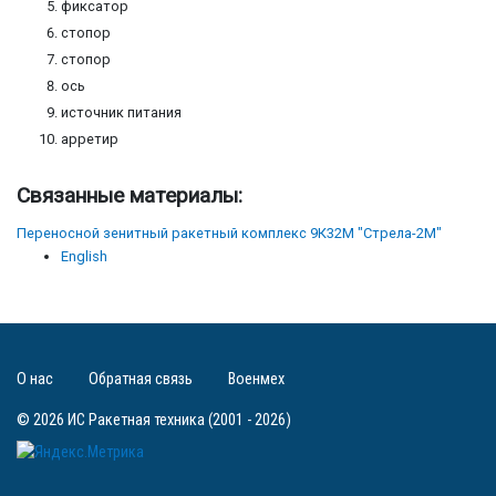
фиксатор
стопор
стопор
ось
источник питания
арретир
Связанные материалы:
Переносной зенитный ракетный комплекс 9К32М "Стрела-2М"
English
О нас
Обратная связь
Военмех
© 2026 ИС Ракетная техника (2001 - 2026)