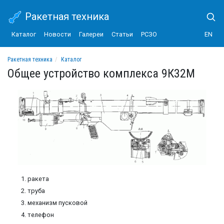
Ракетная техника
Каталог
Новости
Галереи
Статьи
РСЗО
EN
Ракетная техника
Каталог
Переносной зенитный ракетный комплекс 9К32М "Стрела-2М"
Общее устройство комплекса 9К32М
Общее устройство комплекса 9К32М
ракета
труба
механизм пусковой
телефон