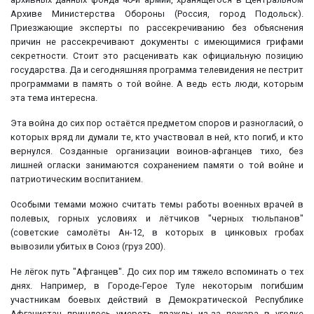
Архиве Министерства Обороны (Россия, город Подольск).
Приезжающие эксперты по рассекречиванию без объяснения
причин не рассекречивают документы с имеющимися грифами
секретности. Стоит это расценивать как официальную позицию
государства. Да и сегодняшняя программа телевидения не пестрит
программами в память о той войне. А ведь есть люди, которым
эта тема интересна.
Эта война до сих пор остаётся предметом споров и разногласий, о
которых вряд ли думали те, кто участвовал в ней, кто погиб, и кто
вернулся. Созданные организации воинов-афганцев тихо, без
лишней огласки занимаются сохранением памяти о той войне и
патриотическим воспитанием.
Особыми темами можно считать темы работы военных врачей в
полевых, горных условиях и лётчиков "черных тюльпанов"
(советские самолёты Ан-12, в которых в цинковых гробах
вывозили убитых в Союз (груз 200).
Не лёгок путь "Афганцев". До сих пор им тяжело вспоминать о тех
днях. Например, в Городе-Герое Туле некоторым погибшим
участникам боевых действий в Демократической Республике
Афганистан пришлось умереть дважды из-за пожара в уголке