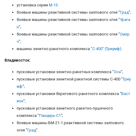
установка серии
М-13
.
боевые машины реактивной системы залпового огня "
Град
";
боевые машины реактивной системы залпового огня "
Урага
н
";
боевые машины реактивной системы залпового огня "
Смер
ч
";
машины зенитно-ракетного комплекса
"С-400" (Триумф)
.
Владивосток:
пусковые установки зенитно-ракетных комплекса "
Оса
";
пусковые установки зенитной ракетной системы С-400 "
Триу
мф
";
пусковые установки берегового ракетного комплекса "
Баст
ион
";
пусковые установки зенитного ракетно-пушечного
комплекса "
Панцирь-С
1
";
боевые машины БМ-21-1 реактивной системы залпового
огня "
Град
".