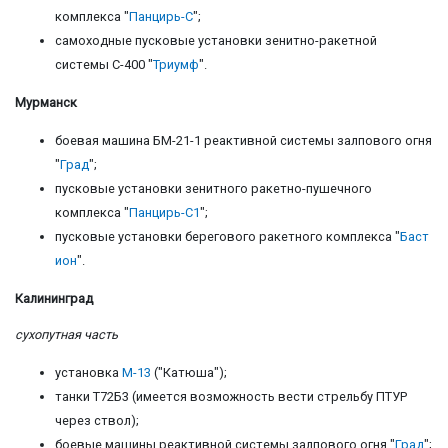
комплекса "
Панцирь-С
";
самоходные пусковые установки зенитно-ракетной
системы С-400 "
Триумф
".
Мурманск
боевая машина БМ-21-1 реактивной системы залпового огня
"
Град
";
пусковые установки зенитного ракетно-пушечного
комплекса "
Панцирь-С1
";
пусковые установки берегового ракетного комплекса "
Баст
ион
".
Калининград
сухопутная часть
установка
М-13
("Катюша");
танки Т72Б3 (имеется возможность вести стрельбу ПТУР
через ствол);
боевые машины реактивной системы залпового огня "
Град
";