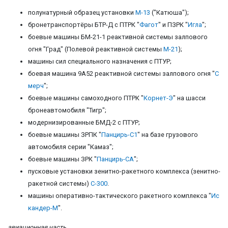
полунатурный образец установки
М-13
("Катюша");
бронетранспортёры БТР-Д с ПТРК "
Фагот
" и ПЗРК "
Игла
";
боевые машины БМ-21-1 реактивной системы залпового
огня "Град" (Полевой реактивной системы
М-21
);
машины сил специального назначения с ПТУР;
боевая машина 9А52 реактивной системы залпового огня "
С
мерч
";
боевые машины самоходного ПТРК "
Корнет-Э
" на шасси
бронеавтомобиля "Тигр";
модернизированные БМД-2 с ПТУР;
боевые машины ЗРПК "
Панцирь-С
1
" на базе грузового
автомобиля серии "Камаз";
боевые машины ЗРК "
Панцирь-СА
";
пусковые установки зенитно-ракетного комплекса (зенитно-
ракетной системы)
С-300
.
машины оперативно-тактического ракетного комплекса "
Ис
кандер-М
".
авиационная часть