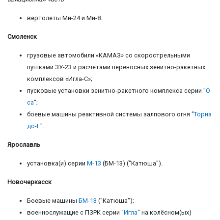
вертолёты Ми-24 и Ми-8.
Смоленск
грузовые автомобили «КАМАЗ» со скорострельными
пушками ЗУ-23 и расчетами переносных зенитно-ракетных
комплексов «Игла-С»;
пусковые установки зенитно-ракетного комплекса серии "
О
са
";
боевые машины реактивной системы залпового огня "
Торна
до-Г
".
Ярославль
установка(и) серии
М-13
(БМ-13) ("Катюша").
Новочеркасск
Боевые машины
БМ-13
("Катюша");
военнослужащие с ПЗРК серии "
Игла
" на колёсном(ых)