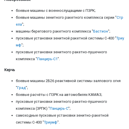
боевые машины с военнослущащими с ПЗРК;
боевые машины зенитного ракетного комплекса серии "
Стр
ела
";
машины берегового ракетного комплекса "
Бастион
";
пусковые установки зенитной ракетной системы С-400 "
Триу
мф
";
пусковые установки зенитного ракетно-пушечного
комплекса "
Панцирь-С1
".
Керчь
боевые машины 2Б26 реактивной системы залпового огня
"
Град
";
боевые расчёты с ПЗРК на автомобилях КАМАЗ;
пусковые установки зенитного ракетно-пушечного
комплекса (ЗРПК) "
Панцирь-С
";
самоходные пусковые установки зенитно-ракетной
системы С-400 "
Триумф
".