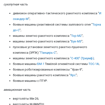
сухопутная часть
дивизион оперативно-тактического ракетного комплекса "
И
скандер-М
";
боевые машины реактивной системы залпового огня "
Торна
до-С
";
машины зенитно-ракетного комплекса "
Тор-М2
";
машины зенитно-ракетного комплекса "
Бук-М3
";
пусковые установки зенитного ракетно-пушечного
комплекса (ЗРПК) "
Панцирь-С
";
машины зенитно-ракетного комплекса
"С-400" (Триумф)
;
боевые машины
БМ-1
Тяжёлой огнемётной системы
ТОС-1А
;
боевые роботизированные комплексы "Уран-9";
боевые машины ракетного комплекса "
Ярс
";
боевые машины с ПТУР.
авиационная часть
вертолёты Ми-26;
вертолёты М-8АМТШ;