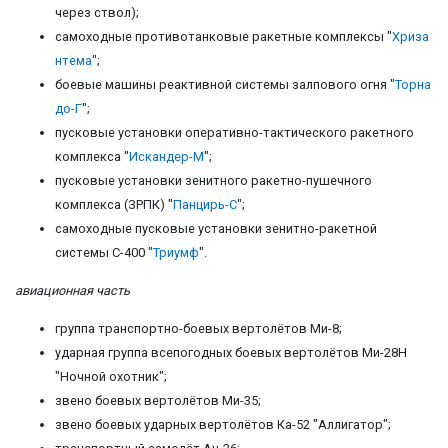
через ствол);
самоходные противотанковые ракетные комплексы "
Хриза
нтема
";
боевые машины реактивной системы залпового огня "
Торна
до-Г
";
пусковые установки оперативно-тактического ракетного
комплекса "
Искандер-М
";
пусковые установки зенитного ракетно-пушечного
комплекса (ЗРПК) "
Панцирь-С
";
самоходные пусковые установки зенитно-ракетной
системы С-400 "
Триумф
".
авиационная часть
группа транспортно-боевых вертолётов Ми-8;
ударная группа всепогодных боевых вертолётов Ми-28Н
"Ночной охотник";
звено боевых вертолётов Ми-35;
звено боевых ударных вертолётов Ка-52 "Аллигатор";