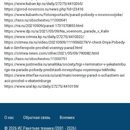
https://www.kuban.kp.ru/daily/27275/4410265/
https://gorod-novoross.ru/news.php?id=23416
https://www.kubantv.ru/fotoreportazhi/parad-pobedy-v-novorossijske/
https://tass.ru/obschestvo/11330041
https://ria.ru/20210509/parad-1731570855.html
https://www.dp.ru/a/2021/05/09/Na_voennom_parade_v_Kalin
https://www.crimea.kp.ru/daily/27275/4410322/
https://crimea.ria.ru/video/20210509/1119560279/V-chest-Dnya-Pobedy-
kak-v-Simferopole-proshel-voennyy-parad.html
https://crimea-news.com/other/2021/05/09/790382.html
https://tass.ru/obschestvo/11330751
https://www.justmedia.ru/analitika/society/tigr-i-terminator-v-yekaterinbu
rge-na-parade-pobedy-predstavili-noveyshuyu-voyennuyu-tekhniku
https://www.interfax-russia.ru/ural/main/voennyy-parad-s-uchastiem-avi
acii-proshel-v-ekaterinburge
https://www.ural.kp.ru/daily/27275/4410159/
О нас
Обратная связь
Военмех
© 2026 ИС Ракетная техника (2001 - 2026)