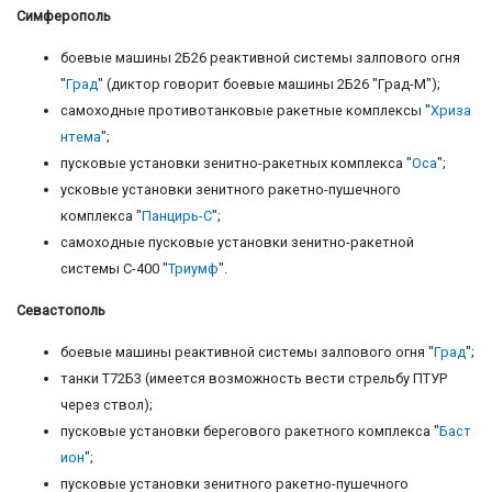
Симферополь
боевые машины 2Б26 реактивной системы залпового огня
"
Град
" (диктор говорит боевые машины 2Б26 "Град-М");
самоходные противотанковые ракетные комплексы "
Хриза
нтема
";
пусковые установки зенитно-ракетных комплекса "
Оса
";
усковые установки зенитного ракетно-пушечного
комплекса "
Панцирь-С
";
самоходные пусковые установки зенитно-ракетной
системы С-400 "
Триумф
".
Севастополь
боевые машины реактивной системы залпового огня "
Град
";
танки Т72Б3 (имеется возможность вести стрельбу ПТУР
через ствол);
пусковые установки берегового ракетного комплекса "
Баст
ион
";
пусковые установки зенитного ракетно-пушечного