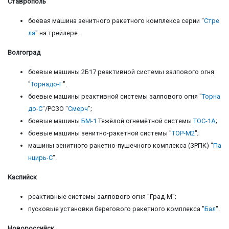
Ставрополь
боевая машина зенитного ракетного комплекса серии "
Стре
ла
" на трейлере.
Волгоград
боевые машины 2Б17 реактивной системы залпового огня
"
Торнадо-Г
".
боевые машины реактивной системы залпового огня "
Торна
до-С
"/РСЗО "
Смерч
";
боевые машины
БМ-1
Тяжёлой огнемётной системы
ТОС-1А
;
боевые машины зенитно-ракетной системы "
ТОР-М2
";
машины зенитного ракетно-пушечного комплекса (ЗРПК) "
Па
нцирь-С
".
Каспийск
реактивные системы залпового огня "Град-М";
пусковые установки берегового ракетного комплекса "
Бал
".
Новороссийск