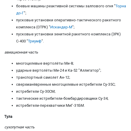
боевые машины реактивной системы залпового огня "
Торна
до-Г
";
пусковые установки оперативно-тактического ракетного
комплекса (ОТРК) "
Искандер-М
";
пусковые установки зенитной ракетного комплекса (ЗРК)
С-400 "
Триумф
".
авиационная часть
многоцелевые вертолёты Ми-8;
ударные вертолёты Ми-24 и Ка-52 "Аллигатор";
транспортный самолет Ан-12;
сверхманёвренные многоцелевые истребители Су-35С;
истребители Су-30СМ;
тактические истребители-бомбардировщики Су-34;
истребители-перехватчики МиГ-31БМ.
Тула
сухопутная часть