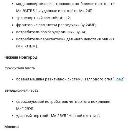
модернизированные транспортно-боевые вертолёты
Ми-8МТВ5-1 и ударные вертолёты Ми-24П;
транспортный самолёт Ан-12;
фронтовые самолеты-разведчики Су-24МР;
истребители-бомбардировщики Су-34;
истребители-перехватчики дальнего действия МиГ-31
(МиГ-31БМ).
Нижний Новгород
сухопутная часть
боевая машина реактивной системы залпового огня "
Град
";
авиационная часть
сверхзвуковой истребитель четвёртого поколения
МиГ-29УБ;
ударный вертолёт Ми-28УБ "Ночной охотник";
Москва