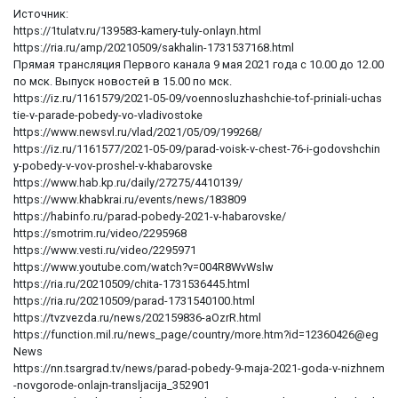
Источник:
https://1tulatv.ru/139583-kamery-tuly-onlayn.html
https://ria.ru/amp/20210509/sakhalin-1731537168.html
Прямая трансляция Первого канала 9 мая 2021 года с 10.00 до 12.00
по мск. Выпуск новостей в 15.00 по мск.
https://iz.ru/1161579/2021-05-09/voennosluzhashchie-tof-priniali-uchas
tie-v-parade-pobedy-vo-vladivostoke
https://www.newsvl.ru/vlad/2021/05/09/199268/
https://iz.ru/1161577/2021-05-09/parad-voisk-v-chest-76-i-godovshchin
y-pobedy-v-vov-proshel-v-khabarovske
https://www.hab.kp.ru/daily/27275/4410139/
https://www.khabkrai.ru/events/news/183809
https://habinfo.ru/parad-pobedy-2021-v-habarovske/
https://smotrim.ru/video/2295968
https://www.vesti.ru/video/2295971
https://www.youtube.com/watch?v=004R8WvWslw
https://ria.ru/20210509/chita-1731536445.html
https://ria.ru/20210509/parad-1731540100.html
https://tvzvezda.ru/news/202159836-aOzrR.html
https://function.mil.ru/news_page/country/more.htm?id=12360426@eg
News
https://nn.tsargrad.tv/news/parad-pobedy-9-maja-2021-goda-v-nizhnem
-novgorode-onlajn-transljacija_352901