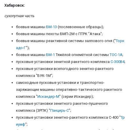
Хабаровск:
сухопутная часть
боевые машины
БМ-13
(послевоенные образцы);
боевые машины пехоты БМП-2М с ПТРК "Атака";
боевые машины реактивной системы залпового огня ("
Торн
адо-Г
");
боевые машины
БМ-1
Тяжёлой огнемётной системы
ТОС-1А
;
пусковые установки зенитной ракетного комплекса
С-300В4
;
пусковые установки всепогодного зенитно-ракетного
комплекса "БУК-1М";
самоходные пусковые установки и транспортно-
заряжающие машины оперативно-тактического ракетного
комплекса "
Искандер-М
" (серии Искандер);
пусковые установки зенитного ракетно-пушечного
комплекса (ЗРПК) "
Панцирь-С
";
пусковые установки зенитно-ракетного комплекса С-400 "
Тр
иумф
";