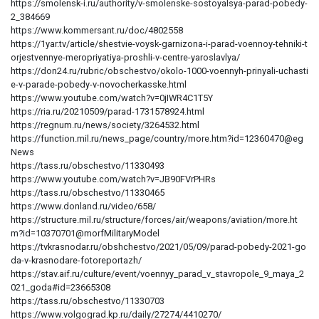
https://smolensk-i.ru/authority/v-smolenske-sostoyalsya-parad-pobedy-
2_384669
https://www.kommersant.ru/doc/4802558
https://1yar.tv/article/shestvie-voysk-garnizona-i-parad-voennoy-tehniki-t
orjestvennye-meropriyatiya-proshli-v-centre-yaroslavlya/
https://don24.ru/rubric/obschestvo/okolo-1000-voennyh-prinyali-uchasti
e-v-parade-pobedy-v-novocherkasske.html
https://www.youtube.com/watch?v=0jIWR4C1T5Y
https://ria.ru/20210509/parad-1731578924.html
https://regnum.ru/news/society/3264532.html
https://function.mil.ru/news_page/country/more.htm?id=12360470@eg
News
https://tass.ru/obschestvo/11330493
https://www.youtube.com/watch?v=JB90FVrPHRs
https://tass.ru/obschestvo/11330465
https://www.donland.ru/video/658/
https://structure.mil.ru/structure/forces/air/weapons/aviation/more.ht
m?id=10370701@morfMilitaryModel
https://tvkrasnodar.ru/obshchestvo/2021/05/09/parad-pobedy-2021-go
da-v-krasnodare-fotoreportazh/
https://stav.aif.ru/culture/event/voennyy_parad_v_stavropole_9_maya_2
021_goda#id=23665308
https://tass.ru/obschestvo/11330703
https://www.volgograd.kp.ru/daily/27274/4410270/