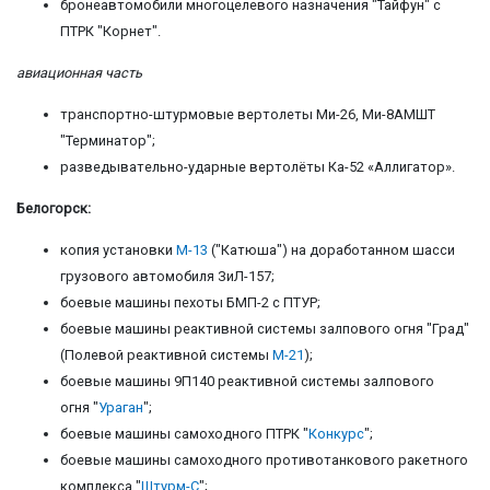
бронеавтомобили многоцелевого назначения "Тайфун" с
ПТРК "Корнет".
авиационная часть
транспортно-штурмовые вертолеты Ми-26, Ми-8АМШТ
"Терминатор";
разведывательно-ударные вертолёты Ка-52 «Аллигатор».
Белогорск:
копия установки
М-13
("Катюша") на доработанном шасси
грузового автомобиля ЗиЛ-157;
боевые машины пехоты БМП-2 с ПТУР;
боевые машины реактивной системы залпового огня "Град"
(Полевой реактивной системы
М-21
);
боевые машины 9П140 реактивной системы залпового
огня "
Ураган
";
боевые машины самоходного ПТРК "
Конкурс
";
боевые машины самоходного противотанкового ракетного
комплекса "
Штурм-С
";