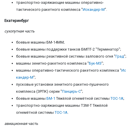
транспортно-заряжающие машины оперативно-
тактического ракетного комплекса "
Искандер-М
".
Екатеринбург
сухопутная часть
боевые машины БМ-14ММ;
боевые машины поддержки танков БМПТ-2 "Терминатор";
боевые машины реактивной системы залпового огня "
Град
";
машины зенитно-ракетного комплекса "
Бук-М3
";
машины оперативно-тактического ракетного комплекса "
Ис
кандер-М
";
пусковые установки зенитного ракетно-пушечного
комплекса (ЗРПК) серии "
Панцирь-С
";
боевые машины
БМ-1
Тяжёлой огнемётной системы
ТОС-1А
;
транспортно-заряжающие машины ТЗМ-Т Тяжёлой
огнемётной системы
ТОС-1А
.
авиационная часть