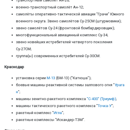
транспортный самолёт Ан-26;
военно-транспортный самолёт Ан-12;
самолёты оперативно-тактической авиации "Грачи" Южного
военного округа. Звено самолётов Су-25СМ (штурмовики);
звено самолётов Су-24 (фронтовой бомбардировщик);
многофункциональный авиацинный комплекс Су-34;
звено новейших истребителей четвертого поколения
Су-27СМ;
группа(ы) современных истребителей Су-30СМ.
Краснодар
установка серии
М-13
(БМ-13) ("Катюша");
боевые машины реактивной системы залпового огня "
Урага
н
";
машины зенитно-ракетного комплекса
"С-400" (Триумф)
;
машины тактического ракетного комплекса "
Точка-У
";
ракетный комплекс "
Игла
";
ракетные комплексы "Искандер-ТЗМ".