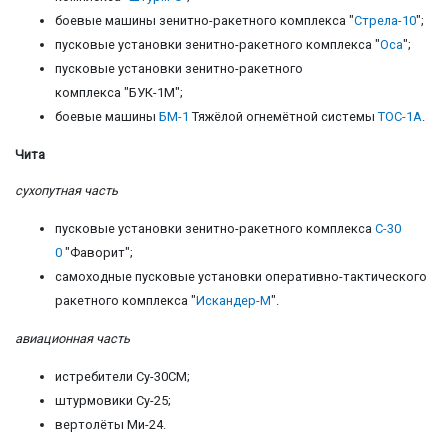
боевые машины зенитно-ракетного комплекса "
Стрела-10
";
пусковые установки зенитно-ракетного комплекса "
Оса
";
пусковые установки зенитно-ракетного
комплекса "БУК-1М";
боевые машины
БМ-1
Тяжёлой огнемётной системы
ТОС-1А
.
Чита
сухопутная часть
пусковые установки зенитно-ракетного комплекса
С-30
0
"Фаворит";
самоходные пусковые установки оперативно-тактического
ракетного комплекса "
Искандер-М
".
авиационная часть
истребители Су-30СМ;
штурмовики Су-25;
вертолёты Ми-24.