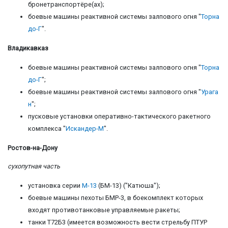
бронетранспортёре(ах);
боевые машины реактивной системы залпового огня "
Торна
до-Г
".
Владикавказ
боевые машины реактивной системы залпового огня "
Торна
до-Г
";
боевые машины реактивной системы залпового огня "
Урага
н
";
пусковые установки оперативно-тактического ракетного
комплекса "
Искандер-М
".
Ростов-на-Дону
сухопутная часть
установка серии
М-13
(БМ-13) ("Катюша");
боевые машины пехоты БМР-3, в боекомплект которых
входят противотанковые управляемые ракеты;
танки Т72Б3 (имеется возможность вести стрельбу ПТУР