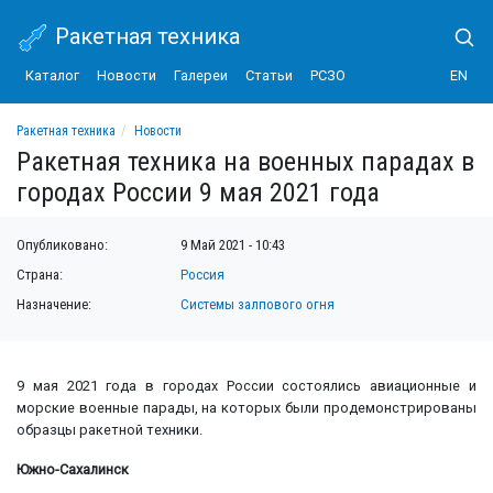
Ракетная техника
Каталог
Новости
Галереи
Статьи
РСЗО
EN
Ракетная техника
Новости
Ракетная техника на военных парадах в городах России 9 мая 2021 года
Ракетная техника на военных парадах в
городах России 9 мая 2021 года
Опубликовано:
9 Май 2021 - 10:43
Страна:
Россия
Назначение:
Системы залпового огня
9 мая 2021 года в городах России состоялись авиационные и
морские военные парады, на которых были продемонстрированы
образцы ракетной техники.
Южно-Сахалинск