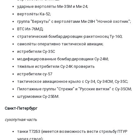
ударные вертолёты Ми-35М и Ми-24;
вертолёты Ка-52;
группа "Беркуты" с вертолётами Ми-28Н "Ночной охотник";
ВТС Ил-76МД;
стратегический бомбардировщик-ракетоносец Ту-160;
самолёты оперативно тактической авиации;
истребители Су-35С
модифицированные бомбардировщики Су-24М;
тяжёлые истребители Су-24К проверить
истребители су-57
тактическое авиационное крыло с Су-34, Су-34СМ, Су-35С;
Пилотажные группы "Стрежи" и "Русские витязи" с Су-35СМ;
штурмовики Су-25БМ.
Санкт-Петербург
сухопутная часть
танки Т72Б3 (имеется возможность вести стрельбу ПТУР
через ствол);