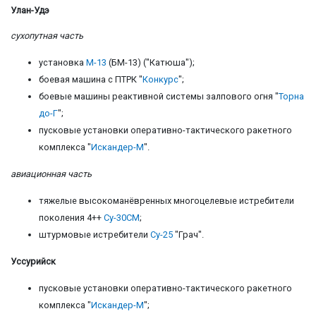
Улан-Удэ
сухопутная часть
установка
М-13
(БМ-13) ("Катюша");
боевая машина с ПТРК "
Конкурс
";
боевые машины реактивной системы залпового огня "
Торна
до-Г
";
пусковые установки оперативно-тактического ракетного
комплекса "
Искандер-М
".
авиационная часть
тяжелые высокоманёвренных многоцелевые истребители
поколения 4++
Су-30СМ
;
штурмовые истребители
Су-25
"Грач".
Уссурийск
пусковые установки оперативно-тактического ракетного
комплекса "
Искандер-М
";