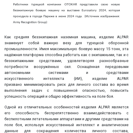
Работники турецкой компании OTOKAR представили свою новую
безэкипажную боевую машину на выставке Eurosatory 2024, которая
проходила в городе Париже в июне 2024 года. (Источник изображения:
Army Recognition Group)
Как средняя безэкипажная наземная машина, изделие ALPAR
знаменует собой важную веху для турецкой оборонной
промышленности. Имея максимальную боевую массу 15 тонн, эта
надёжная платформа способна работать как с экипажными, так и с
безэкипажными средствами, удовлетворяя разнообразные
потребности вооружённых сил. Оснащённая передовыми
автономными системами и средствами
искусственного интеллекта (ИИ), изделие ALPAR
призвано минимизировать риск для личного состава во время
выполнения задач с повышенной опасностью, повысить
успешность операций и общую эффективность на поле боя.
Одной из отличительных особенностей изделия ALPAR является
его способность беспрепятственно взаимодействовать с
беспилотными летательными аппаратами и другими средствами на
поле боя, используя искусственный интеллект и аналитические
данные для сокращения количества личного состава,