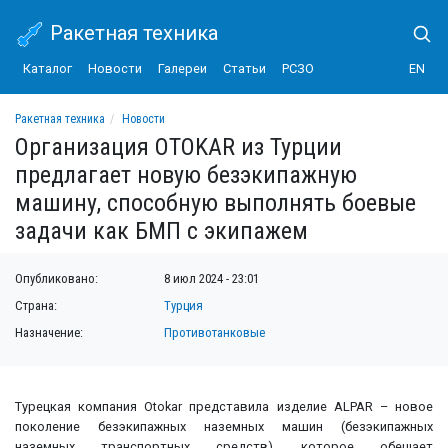
Ракетная техника
Каталог
Новости
Галереи
Статьи
РСЗО
EN
Ракетная техника
Новости
Организация OTOKAR из Турции предлагает новую безэкипажную машину, спос
Организация OTOKAR из Турции
предлагает новую безэкипажную
машину, способную выполнять боевые
задачи как БМП с экипажем
Опубликовано:
8 июл 2024 - 23:01
Страна:
Турция
Назначение:
Противотанковые
Турецкая компания Otokar представила изделие ALPAR – новое
поколение безэкипажных наземных машин (безэкипажных
наземных транспортных средств), которое обещает