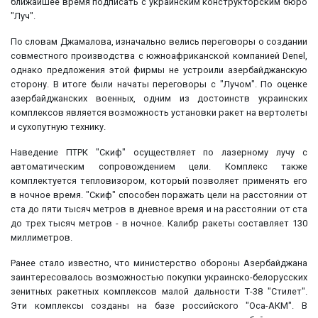
ближайшее время подписать с украинским конструкторским бюро
"Луч".
По словам Джамалова, изначально велись переговоры о создании
совместного производства с южноафриканской компанией Denel,
однако предложения этой фирмы не устроили азербайджанскую
сторону. В итоге были начаты переговоры с "Лучом". По оценке
азербайджанских военных, одним из достоинств украинских
комплексов является возможность установки ракет на вертолеты
и сухопутную технику.
Наведение ПТРК "Скиф" осуществляет по лазерному лучу с
автоматическим сопровождением цели. Комплекс также
комплектуется тепловизором, который позволяет применять его
в ночное время. "Скиф" способен поражать цели на расстоянии от
ста до пяти тысяч метров в дневное время и на расстоянии от ста
до трех тысяч метров - в ночное. Калибр ракеты составляет 130
миллиметров.
Ранее стало известно, что министерство обороны Азербайджана
заинтересовалось возможностью покупки украинско-белорусских
зенитных ракетных комплексов малой дальности Т-38 "Стилет".
Эти комплексы созданы на базе российского "Оса-АКМ". В