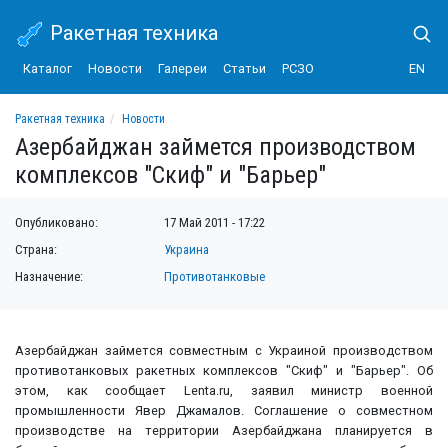
Ракетная техника
Каталог
Новости
Галереи
Статьи
РСЗО
EN
Ракетная техника
Новости
Азербайджан займется производством комплексов "Скиф" и "Барьер"
Азербайджан займется производством
комплексов "Скиф" и "Барьер"
Опубликовано:
17 Май 2011 - 17:22
Страна:
Украина
Назначение:
Противотанковые
Азербайджан займется совместным с Украиной производством
противотанковых ракетных комплексов "Скиф" и "Барьер". Об
этом, как сообщает Lenta.ru, заявил министр военной
промышленности Явер Джамалов. Соглашение о совместном
производстве на территории Азербайджана планируется в