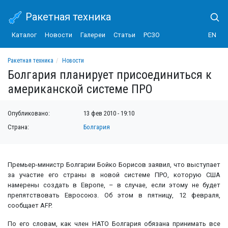
Ракетная техника
Каталог
Новости
Галереи
Статьи
РСЗО
EN
Ракетная техника
Новости
Болгария планирует присоединиться к американской системе ПРО
Болгария планирует присоединиться к
американской системе ПРО
Опубликовано:
13 фев 2010 - 19:10
Страна:
Болгария
Премьер-министр Болгарии Бойко Борисов заявил, что выступает
за участие его страны в новой системе ПРО, которую США
намерены создать в Европе, – в случае, если этому не будет
препятствовать Евросоюз. Об этом в пятницу, 12 февраля,
сообщает AFP.
По его словам, как член НАТО Болгария обязана принимать все