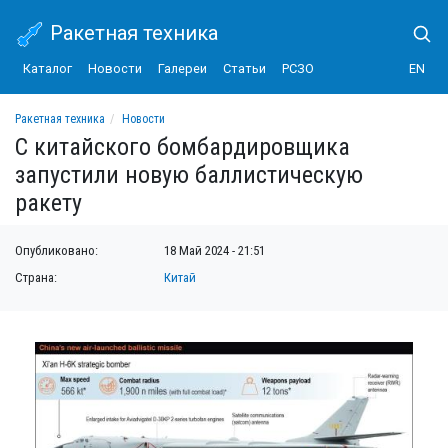
Ракетная техника
Каталог
Новости
Галереи
Статьи
РСЗО
EN
Ракетная техника
Новости
С китайского бомбардировщика запустили новую баллистическую ракету
С китайского бомбардировщика
запустили новую баллистическую
ракету
Опубликовано:
18 Май 2024 - 21:51
Страна:
Китай