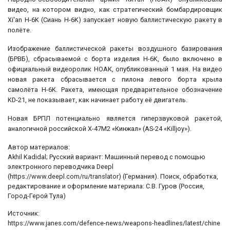
видео, на котором видно, как стратегический бомбардировщик
Xi'an H-6K (Сиань H-6K) запускает новую баллистическую ракету в
полёте.
Изображение баллистической ракеты воздушного базирования
(БРВБ), сбрасываемой с борта изделия H-6K, было включено в
официальный видеоролик НОАК, опубликованный 1 мая. На видео
новая ракета сбрасывается с пилона левого борта крыла
самолёта H-6K. Ракета, имеющая предварительное обозначение
KD-21, не показывает, как начинает работу её двигатель.
Новая БРПЛ потенциально является гиперзвуковой ракетой,
аналогичной российской Х-47М2 «Кинжал» (AS-24 «Killjoy»).
Автор материалов:
Akhil Kadidal; Русский вариант: Машинный перевод с помощью
электронного переводчика Deepl
(https://www.deepl.com/ru/translator) (Германия). Поиск, обработка,
редактирование и оформление материала: С.В. Гуров (Россия,
Город-Герой Тула)
Источник:
https://www.janes.com/defence-news/weapons-headlines/latest/chine