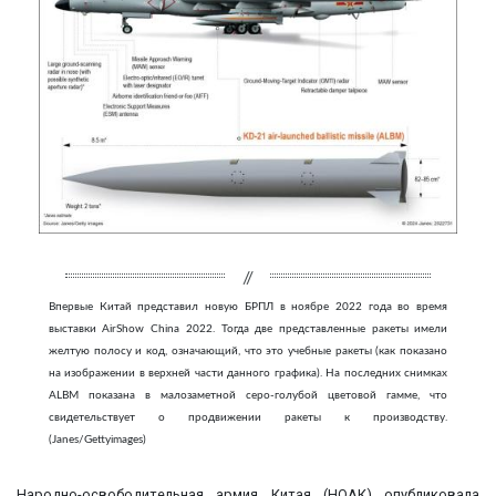
Впервые Китай представил новую БРПЛ в ноябре 2022 года во время
выставки AirShow China 2022. Тогда две представленные ракеты имели
желтую полосу и код, означающий, что это учебные ракеты (как показано
на изображении в верхней части данного графика). На последних снимках
ALBM показана в малозаметной серо-голубой цветовой гамме, что
свидетельствует о продвижении ракеты к производству.
(Janes/Gettyimages)
Народно-освободительная армия Китая (НОАК) опубликовала