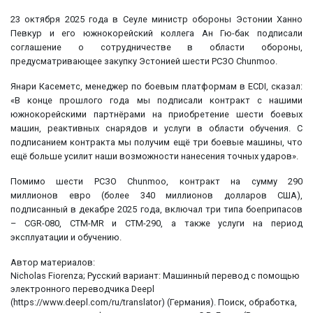
23 октября 2025 года в Сеуле министр обороны Эстонии Ханно
Певкур и его южнокорейский коллега Ан Гю-бак подписали
соглашение о сотрудничестве в области обороны,
предусматривающее закупку Эстонией шести РСЗО Chunmoo.
Янари Касеметс, менеджер по боевым платформам в ECDI, сказал:
«В конце прошлого года мы подписали контракт с нашими
южнокорейскими партнёрами на приобретение шести боевых
машин, реактивных снарядов и услуги в области обучения. С
подписанием контракта мы получим ещё три боевые машины, что
ещё больше усилит наши возможности нанесения точных ударов».
Помимо шести РСЗО Chunmoo, контракт на сумму 290
миллионов евро (более 340 миллионов долларов США),
подписанный в декабре 2025 года, включал три типа боеприпасов
– CGR-080, CTM-MR и CTM-290, а также услуги на период
эксплуатации и обучению.
Автор материалов:
Nicholas Fiorenza; Русский вариант: Машинный перевод с помощью
электронного переводчика Deepl
(https://www.deepl.com/ru/translator) (Германия). Поиск, обработка,