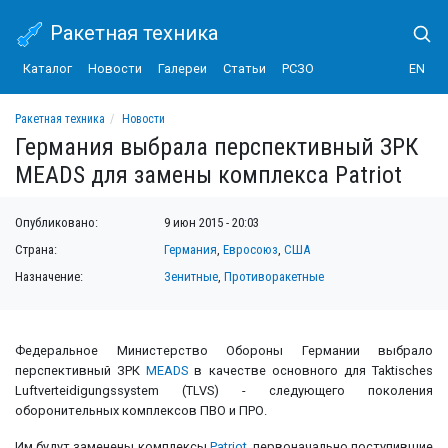
Ракетная техника
Каталог
Новости
Галереи
Статьи
РСЗО
EN
Ракетная техника
Новости
Германия выбрала перспективный ЗРК MEADS для замены комплекса Patriot
Германия выбрала перспективный ЗРК
MEADS для замены комплекса Patriot
Опубликовано:
9 июн 2015 - 20:03
Страна:
Германия
,
Евросоюз
,
США
Назначение:
Зенитные
,
Противоракетные
Федеральное Министерство Обороны Германии выбрало
перспективный ЗРК
MEADS
в качестве основного для Taktisches
Luftverteidigungssystem (TLVS) - следующего поколения
оборонительных комплексов ПВО и ПРО.
Им будут заменены комплексы
Patriot
, первоначально поступившие