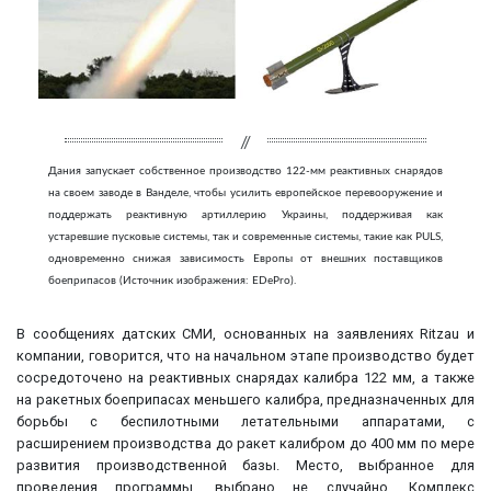
Дания запускает собственное производство 122-мм реактивных снарядов
на своем заводе в Ванделе, чтобы усилить европейское перевооружение и
поддержать реактивную артиллерию Украины, поддерживая как
устаревшие пусковые системы, так и современные системы, такие как PULS,
одновременно снижая зависимость Европы от внешних поставщиков
боеприпасов (Источник изображения: EDePro).
В сообщениях датских СМИ, основанных на заявлениях Ritzau и
компании, говорится, что на начальном этапе производство будет
сосредоточено на реактивных снарядах калибра 122 мм, а также
на ракетных боеприпасах меньшего калибра, предназначенных для
борьбы с беспилотными летательными аппаратами, с
расширением производства до ракет калибром до 400 мм по мере
развития производственной базы. Место, выбранное для
проведения программы, выбрано не случайно. Комплекс