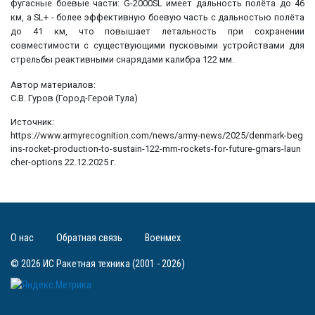
фугасные боевые части: G-2000SL имеет дальность полёта до 46
км, а SL+ - более эффективную боевую часть с дальностью полёта
до 41 км, что повышает летальность при сохранении
совместимости с существующими пусковыми устройствами для
стрельбы реактивными снарядами калибра 122 мм.
Автор материалов:
С.В. Гуров (Город-Герой Тула)
Источник:
https://www.armyrecognition.com/news/army-news/2025/denmark-beg
ins-rocket-production-to-sustain-122-mm-rockets-for-future-gmars-laun
cher-options 22.12.2025 г.
О нас
Обратная связь
Военмех
© 2026 ИС Ракетная техника (2001 - 2026)