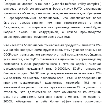
"Оборонная долина" в Ванделе (Vandel’s Defence Valley complex )
включает в себя устаревшую инфраструктуру НАТО, охраняемые
хранилища и объекты, изначально предназначенные для обращения
с неразорвавшимися боеприпасами, что обеспечивает более
быстрое развёртывание, чем при строительстве с нуля.
Ожидается, что по мере монтажа производственных линий будет
набрано около 110 сотрудников, а начало производства
запланировано на вторую половину 2026 года.
Что касается боеприпасов, то ключевым продуктом является 122-
мм калибр, который доминирует в экосистеме унаследованных от
СССР реактивных систем залпового огня. В нескольких сообщениях
указывается, что SkyPro готовится к лицензионному производству
семейства G-2000, разработанного EDePro из Сербии, включая
расширенный модельный ряд G-2000SL+. EDePro описывает
базовую модель G-2000 как усовершенствованный вариант 122-
мм реактивной системы залпового огня "ГРАД" с проверенной на
практике максимальной дальностью стрельбы 40,2 км и
заявленной погрешностью по окружности менее 1% от дальности
стрельбы, что достигается за счёт обновленной конструкции
ракетного двигателя. Компания также отмечает, что серия G-
2000SL объединяет в себе более эффективные осколочно-