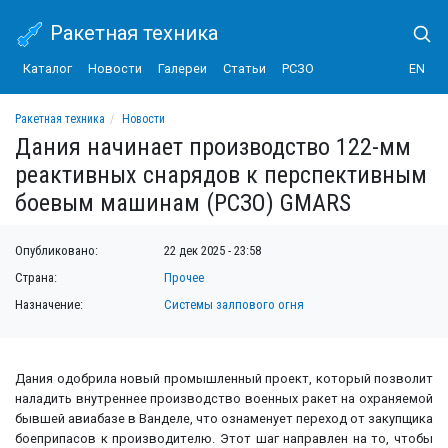
Ракетная техника
Каталог
Новости
Галереи
Статьи
РСЗО
EN
Ракетная техника
Новости
Дания начинает производство 122-мм реактивных снарядов к перспективным
Дания начинает производство 122-мм
реактивных снарядов к перспективным
боевым машинам (РСЗО) GMARS
Опубликовано:
22 дек 2025 - 23:58
Страна:
Прочее
Назначение:
Системы залпового огня
Дания одобрила новый промышленный проект, который позволит
наладить внутреннее производство военных ракет на охраняемой
бывшей авиабазе в Ванделе, что ознаменует переход от закупщика
боеприпасов к производителю. Этот шаг направлен на то, чтобы