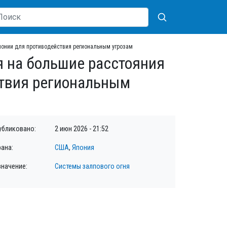
понии для противодействия региональным угрозам
 на большие расстояния
ствия региональным
убликовано:
2 июн 2026 - 21:52
рана:
США
,
Япония
значение:
Системы залпового огня