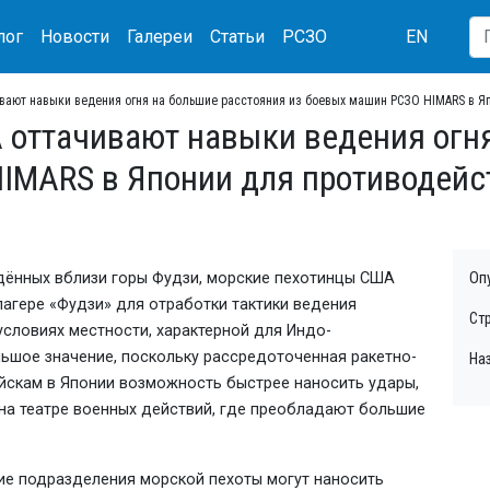
лог
Новости
Галереи
Статьи
РСЗО
EN
вают навыки ведения огня на большие расстояния из боевых машин РСЗО HIMARS в Я
оттачивают навыки ведения огня
IMARS в Японии для противодей
дённых вблизи горы Фудзи, морские пехотинцы США
Оп
агере «Фудзи» для отработки тактики ведения
Ст
условиях местности, характерной для Индо-
льшое значение, поскольку рассредоточенная ракетно-
На
йскам в Японии возможность быстрее наносить удары,
 на театре военных действий, где преобладают большие
ие подразделения морской пехоты могут наносить