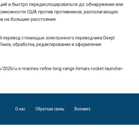
ций и быстро передислоцироваться до обнаружения или
 возможности США против противников, располагающих
в на большие расстояния.
ный перевод с помощью электронного переводчика Deepl
). Поиск, обработка, редактирование и оформление
2026/u-s-marines-refine-long-range-himars-rocket-launcher-
О нас
Обратная связь
Военмех