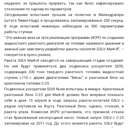
неудачно: их пришлось прервать, так как было зафиксировано
отклонение по одному из параметров.
Сегодняшние испытания прошли на полигоне в Махендрагири
(штата Тимил-Наду) и продолжались запланированные 200 секунд.
В ходе испытаний инженеры наблюдали за 500 параметрами
работы ступени.
“
Это важная веха на пути реализации программы ИСРО по созданию
жидкостного ракетного двигателя на топливе наземного хранения и
важный шаг навстречу разработке ракеты-носителя GSLV Mark-III
“, –
говорится в пресс-релизе.
Ракета GSLV Mark-III находится на завершающей стадии создания.
На ней будут применяться два подвесных ускорителя S200,
содержащие 200 тонн твердого ракетного топлива, жидкостная
ступень L110 с двумя двигателями “Викас” и разгонный блок на
криогенном топливе С-25.
Подвесные ускорители S200 были испытаны в январе. Криогенный
разгонный блок С-25 для Mark-III должен был впервые показать
себя в деле 15 апреля в ходе запуска ракеты-носителя GSLV с
рядом спутников на борту. Разгонный блок, однако, отказал, и
ракета упала. Комиссия ИСРО установила, что причиной отказа
стал бракованный кислородный насос. Новый запуск GSLV с С-25
запланирован на 2011 год. До этого момента ракеты GSLV будут