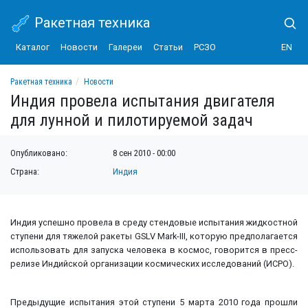
Ракетная техника
Каталог
Новости
Галереи
Статьи
РСЗО
EN
Ракетная техника
Новости
Индия провела испытания двигателя для лунной и пилотируемой задач
Индия провела испытания двигателя
для лунной и пилотируемой задач
Опубликовано:
8 сен 2010 - 00:00
Страна:
Индия
Индия успешно провела в среду стендовые испытания жидкостной
ступени для тяжелой ракеты GSLV Mark-III, которую предполагается
использовать для запуска человека в космос, говорится в пресс-
релизе Индийской организации космических исследований (ИСРО).
Предыдущие испытания этой ступени 5 марта 2010 года прошли