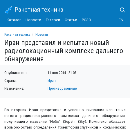
Ракетная техника
Каталог
Новости
Галереи
Статьи
РСЗО
EN
Ракетная техника
Новости
Иран представил и испытал новый радиолокационный комплекс дальнего обна
Иран представил и испытал новый
радиолокационный комплекс дальнего
обнаружения
Опубликовано:
11 ноя 2014 - 21:03
Страна:
Иран
Назначение:
Противоракетные
Во вторник Иран представил и успешно выполнил испытание
нового радиолокационного комплекса дальнего обнаружения,
получившего название "Небо" (Sepehr (Sky). Комплекс обладает
возможностью определения траекторий спутников и космических