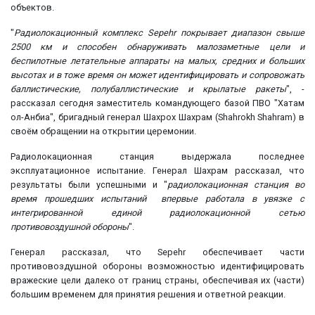
объектов.
"
Радиолокационный комплекс Sepehr покрывает диапазон свыше
2500 км и способен обнаруживать малозаметные цели и
беспилотные летательные аппараты на малых, средних и больших
высотах и в тоже время он может идентифицировать и сопровожать
баллистические, полубаллистические и крылатые ракеты
", -
рассказал сегодня заместитель командующего базой ПВО "Хатам
ол-Анбиа", бригадный генерал Шахрох Шахрам (Shahrokh Shahram) в
своём обращении на открытии церемонии.
Радиолокационная станция выдержала последнее
эксплуатационное испытание. Генерал Шахрам рассказал, что
результаты были успешными и "
радиолокационная станция во
время прошедших испытаний впервые работала в увязке с
интегрированной единой радиолокационной сетью
противовоздушной обороны
".
Генерал рассказал, что Sepehr обеспечивает части
противовоздушной обороны возможностью идентифицировать
вражеские цели далеко от границ страны, обеспечивая их (части)
большим временем для принятия решения и ответной реакции.