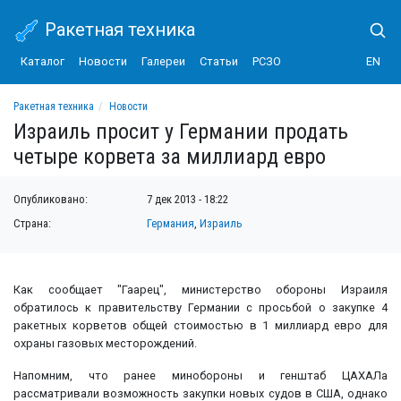
Ракетная техника
Каталог
Новости
Галереи
Статьи
РСЗО
EN
Ракетная техника
Новости
Израиль просит у Германии продать четыре корвета за миллиард евро
Израиль просит у Германии продать
четыре корвета за миллиард евро
Опубликовано:
7 дек 2013 - 18:22
Страна:
Германия
,
Израиль
Как сообщает "Гаарец", министерство обороны Израиля
обратилось к правительству Германии с просьбой о закупке 4
ракетных корветов общей стоимостью в 1 миллиард евро для
охраны газовых месторождений.
Напомним, что ранее минобороны и генштаб ЦАХАЛа
рассматривали возможность закупки новых судов в США, однако