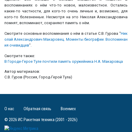
воспоминаниях о нём что-то новое, малоизвестное. Остались
какие-то частности, для кого-то очень личные и, возможно, для
кого-то болезненные. Несмотря на это Николая Александровича
помнят, вспоминают, сохраняют память о нём.
Смотрите основные воспоминания о нём в статье С.В. Гурова "
Ник
олай Александрович Макаровец. Моменты биографии. Воспоминан
ия очевидцев
".
Смотрите также:
В Городе-Герое Туле почтили память оружейника Н.А. Макаровца
Автор материалов:
С.В. Гуров (Россия, Город-Герой Тула)
О нас
Обратная связь
Военмех
© 2026 ИС Ракетная техника (2001 - 2026)