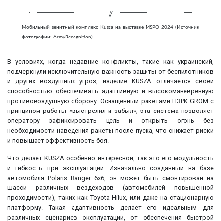
Мобильный зенитный комплекс Kusza на выставке MSPO 2024 (Источник
фотографии: ArmyRecognition)
В условиях, когда недавние конфликты, такие как украинский,
подчеркнули исключительную важность защиты от беспилотников
и других воздушных угроз, изделие KUSZA отличается своей
способностью обеспечивать адаптивную и высокоманёвренную
противовоздушную оборону. Оснащённый ракетами ПЗРК GROM с
принципом работы «выстрелил и забыл», эта система позволяет
оператору зафиксировать цель и открыть огонь без
необходимости наведения ракеты после пуска, что снижает риски
и повышает эффективность боя.
Что делает KUSZA особенно интересной, так это его модульность
и гибкость при эксплуатации. Изначально созданный на базе
автомобиля Polaris Ranger 6x6, он может быть смонтирован на
шасси различных вездеходов (автомобилей повышенной
проходимости), таких как Toyota Hilux, или даже на стационарную
платформу. Такая адаптивность делает его идеальным для
различных сценариев эксплуатации, от обеспечения быстрой