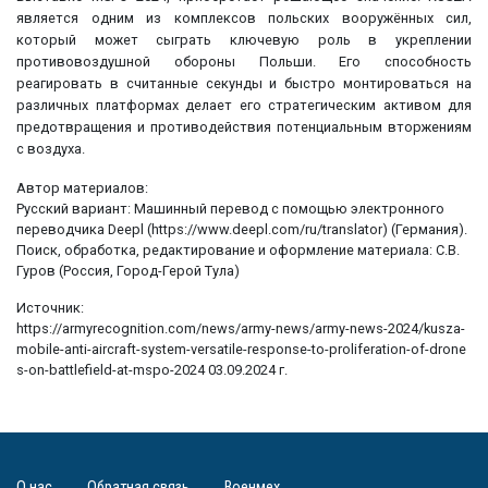
является одним из комплексов польских вооружённых сил,
который может сыграть ключевую роль в укреплении
противовоздушной обороны Польши. Его способность
реагировать в считанные секунды и быстро монтироваться на
различных платформах делает его стратегическим активом для
предотвращения и противодействия потенциальным вторжениям
с воздуха.
Автор материалов:
Русский вариант: Машинный перевод с помощью электронного
переводчика Deepl (https://www.deepl.com/ru/translator) (Германия).
Поиск, обработка, редактирование и оформление материала: С.В.
Гуров (Россия, Город-Герой Тула)
Источник:
https://armyrecognition.com/news/army-news/army-news-2024/kusza-
mobile-anti-aircraft-system-versatile-response-to-proliferation-of-drone
s-on-battlefield-at-mspo-2024 03.09.2024 г.
О нас
Обратная связь
Военмех