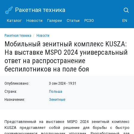
Ракетная техника
Каталог
Новости
Галереи
Статьи
РСЗО
EN
Ракетная техника
Новости
Мобильный зенитный комплекс KUSZA: На выставке MSPO 2024 универсальный о
Мобильный зенитный комплекс KUSZA:
На выставке MSPO 2024 универсальный
ответ на распространение
беспилотников на поле боя
Опубликовано:
3 сен 2024 - 19:31
Страна:
Польша
Назначение:
Зенитные
Представленный на выставке MSPO 2024 зенитный комплекс
KUSZA представляет собой решение для борьбы с быстро
развивающимися воздушными угрозами. Разработанный для