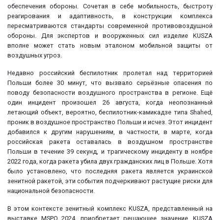
обеспечения обороны. Сочетая в себе мобильность, быстроту
реагирования и адаптивность, в конструкции комплекса
пересматриваются стандарты современной противовоздушной
обороны. Для экспертов и вооруженных сил изделие KUSZA
вполне может стать новым эталоном мобильной защиты от
воздушных угроз.
Недавно российский беспилотник пролетал над территорией
Польши более 30 минут, что вызвало серьёзные опасения по
поводу безопасности воздушного пространства в регионе. Ещё
один инцидент произошел 26 августа, когда неопознанный
летающий объект, вероятно, беспилотник-камикадзе типа Shahed,
проник в воздушное пространство Польши и исчез. Этот инцидент
добавился к другим нарушениям, в частности, в марте, когда
российская ракета оставалась в воздушном пространстве
Польши в течение 39 секунд, и трагическому инциденту в ноябре
2022 года, когда ракета убила двух гражданских лиц в Польше. Хотя
было установлено, что последняя ракета является украинской
зенитной ракетой, эти события подчеркивают растущие риски для
национальной безопасности.
В этом контексте зенитный комплекс KUSZA, представленный на
выставке MSPO 2024, приобретает решающее значение. KUSZA