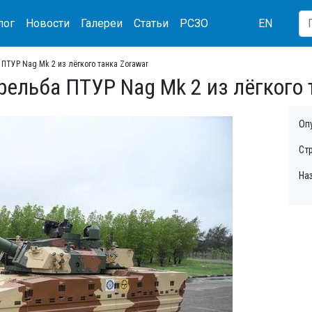
лог
Новости
Галереи
Статьи
РСЗО
EN
ПТУР Nag Mk 2 из лёгкого танка Zorawar
ельба ПТУР Nag Mk 2 из лёгкого 
Оп
Ст
На