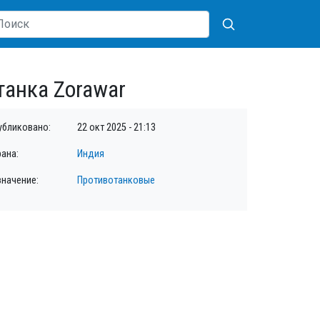
танка Zorawar
убликовано:
22 окт 2025 - 21:13
рана:
Индия
значение:
Противотанковые