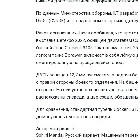
никакой дополнительной информации относите
По данным Министерства обороны, ILT разраб
DRDO (CVRDE) и его партнёром по производству 
Ранее организация Janes сообщала, что протот
выставке Defexpo 2022, оснащён двигателем 
башней John Cockerill 3105. Платформа весит 
лёгком танке Zorawar, включает в себя лёгку
смонтированную на вращающейся опоре.
ДУСВ оснащён 12,7-мм пулемётом, а подача бо
с правой стороны боевого отделения. На башн
стороны. На ней установлены четыре ряда по 
расположены спереди, а две сзади, обращённы
Для сравнения, стандартная турель Cockerill 
дымопусковых установок спереди.
Автор материалов:
Sohini Mandal. Русский вариант: Машинный пере