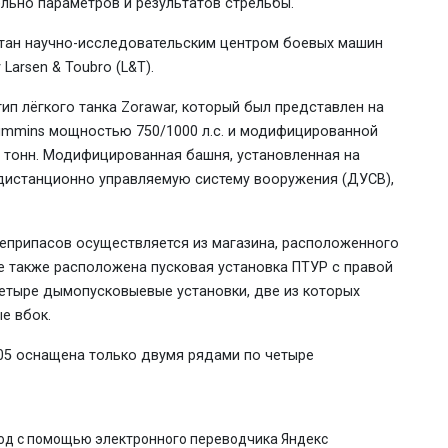
льно параметров и результатов стрельбы.
отан научно-исследовательским центром боевых машин
Larsen & Toubro (L&T).
ип лёгкого танка Zorawar, который был представлен на
Cummins мощностью 750/1000 л.с. и модифицированной
25 тонн. Модифицированная башня, установленная на
ю дистанционно управляемую систему вооружения (ДУСВ),
еприпасов осуществляется из магазина, расположенного
е также расположена пусковая установка ПТУР с правой
четыре дымопусковыевые установки, две из которых
е вбок.
3105 оснащена только двумя рядами по четыре
вод с помощью электронного переводчика Яндекс