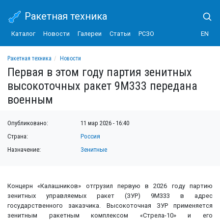
Ракетная техника
Каталог
Новости
Галереи
Статьи
РСЗО
EN
Ракетная техника
Новости
Первая в этом году партия зенитных высокоточных ракет 9М333 передана вое
Первая в этом году партия зенитных
высокоточных ракет 9М333 передана
военным
Опубликовано:
11 мар 2026 - 16:40
Страна:
Россия
Назначение:
Зенитные
Концерн «Калашников» отгрузил первую в 2026 году партию
зенитных управляемых ракет (ЗУР) 9М333 в адрес
государственного заказчика. Высокоточная ЗУР применяется
зенитным ракетным комплексом «Стрела-10» и его