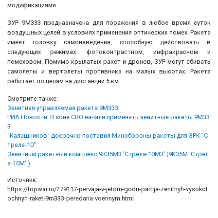
модификациями.
ЗУР 9М333 предназначена для поражения в любое время суток
воздушных целей в условиях применения оптических помех. Ракета
имеет головку самонаведения, способную действовать в
следующих режимах: фотоконтрастном, инфракрасном и
помеховом. Помимо крылатых ракет и дронов, ЗУР могут сбивать
самолеты и вертолеты противника на малых высотах. Ракета
работает по целям на дистанции 5 км.
Смотрите также:
Зенитная управляемая ракета 9М333
РИА Новости: В зоне СВО начали применять зенитные ракеты 9М33
3
"Калашников" досрочно поставил Минобороны ракеты для ЗРК "С
трела-10"
Зенитный ракетный комплекс 9К35М3 'Стрела-10М3' (9К35М 'Стрел
а-10М' )
Источник:
https://topwar.ru/279117-pervaja-v-jetom-godu-partija-zenitnyh-vysokot
ochnyh-raket-9m333-peredana-voennym.html