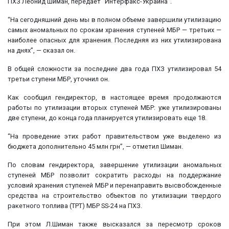
ПХЗ Леонид Шиман, передает “Интерфакс-Украина”.
“На сегодняшний день мы в полном объеме завершили утилизацию
самых аномальных по срокам хранения ступеней МБР — третьих —
наиболее опасных для хранения. Последняя из них утилизирована
на днях”, — сказал он.
В общей сложности за последние два года ПХЗ утилизировал 54
третьи ступени МБР, уточнил он.
Как сообщил гендиректор, в настоящее время продолжаются
работы по утилизации вторых ступеней МБР: уже утилизированы
две ступени, до конца года планируется утилизировать еще 18.
“На проведение этих работ правительством уже выделено из
бюджета дополнительно 45 млн грн”, — отметил Шиман.
По словам гендиректора, завершение утилизации аномальных
ступеней МБР позволит сократить расходы на поддержание
условий хранения ступеней МБР и перенаправить высвобожденные
средства на строительство объектов по утилизации твердого
ракетного топлива (ТРТ) МБР SS-24 на ПХЗ.
При этом Л.Шиман также высказался за пересмотр сроков