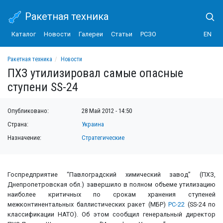
Ракетная техника
Каталог
Новости
Галереи
Статьи
РСЗО
EN
Ракетная техника
Новости
ПХЗ утилизировал самые опасные ступени SS-24
ПХЗ утилизировал самые опасные
ступени SS-24
Опубликовано:
28 Май 2012 - 14:50
Страна:
Украина
Назначение:
Стратегические
Госпредприятие “Павлоградский химический завод” (ПХЗ,
Днепропетровская обл.) завершило в полном объеме утилизацию
наиболее критичных по срокам хранения ступеней
межконтинентальных баллистических ракет (МБР)
РС-22
(SS-24 по
классификации НАТО). Об этом сообщил генеральный директор