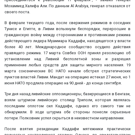
Мохаммед Халифа Али. По данным Al Arabiya, генерал отказался от
своего поста.
В феврале текущего года, после свержения режимов в соседних
Тунисе и Египте, в Ливии вспыхнули беспорядки, переросшие в
гражданскую войну между сторонниками и противниками режима
действующего лидера Муаммара Каддафи, находящегося у власти
более 40 лет. Международное сообщество осудило действия
правящего режима. 17 марта Совбез ООН принял резолюцию об
установлении над Ливией бесполетной зоны и разрешил
применение любых средств для защиты мирного населения. 19
марта союзнические ВС НАТО начали обстрел стратегических
пунктов властей Ливии. Мандат на операцию истекал 27 июня, но 1
июня НАТО продлила операцию на 90 дней - до конца сентября.
Три дня назад ливийские оппозиционеры, базирующиеся в Бенгази,
взяли штурмом ливийскую столицу Триполи, которая являлась
последним оплотом сил Каддафи, однако его самого там не
обнаружили. В ходе штурма обе стороны понесли серьезные
потери. Полковник успел скрыться в неизвестном направлении.
После взятия резиденции Каддафи мятежники практически
полностью контролируют столицу. Однако, по свидетельствам