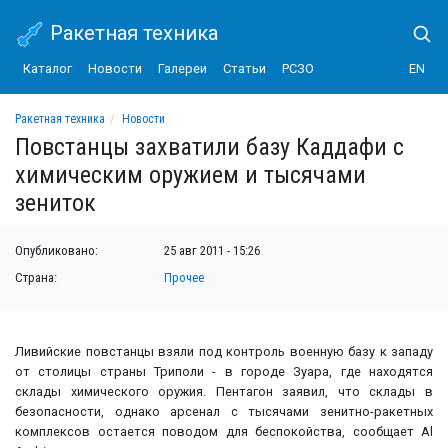
Ракетная техника
Каталог
Новости
Галереи
Статьи
РСЗО
EN
Ракетная техника
Новости
Повстанцы захватили базу Каддафи с химическим оружием и тысячами зенито
Повстанцы захватили базу Каддафи с
химическим оружием и тысячами
зениток
Опубликовано:
25 авг 2011 - 15:26
Страна:
Прочее
Ливийские повстанцы взяли под контроль военную базу к западу
от столицы страны Триполи - в городе Зуара, где находятся
склады химического оружия. Пентагон заявил, что склады в
безопасности, однако арсенал с тысячами зенитно-ракетных
комплексов остается поводом для беспокойства, сообщает Al