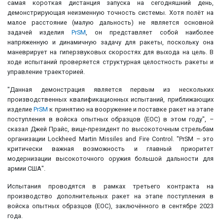
самая короткая дистанция запуска на сегодняшний день,
демонстрирующая неизменную точность системы. Хотя полёт на
малое расстояние (малую дальность) не является основной
задачей изделия
PrSM
, он представляет собой наиболее
напряженную и динамичную задачу для ракеты, поскольку она
маневрирует на гиперзвуковых скоростях для выхода на цель. В
ходе испытаний проверяется структурная целостность ракеты и
управление траекторией.
"Данная демонстрация является первым из нескольких
производственных квалификационных испытаний, приближающих
изделие
PrSM
к принятию на вооружение и поставке ракет на этапе
поступления в войска опытных образцов (EOC) в этом году", –
сказал Джей Прайс, вице-президент по высокоточным стрельбам
организации Lockheed Martin Missiles and Fire Control. "PrSM – это
критически важная возможность и главный приоритет
модернизации высокоточного оружия большой дальности для
армии США".
Испытания проводятся в рамках третьего контракта на
производство дополнительных ракет на этапе поступления в
войска опытных образцов (EOC), заключённого в сентябре 2023
года.