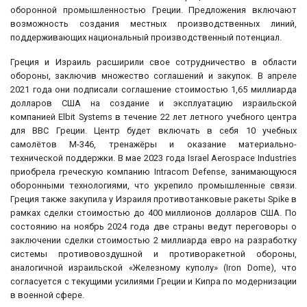
оборонной промышленностью Греции. Предложения включают
возможность создания местных производственных линий,
поддерживающих национальный производственный потенциал.
Греция и Израиль расширили свое сотрудничество в области
обороны, заключив множество соглашений и закупок. В апреле
2021 года они подписали соглашение стоимостью 1,65 миллиарда
долларов США на создание и эксплуатацию израильской
компанией Elbit Systems в течение 22 лет летного учебного центра
для ВВС Греции. Центр будет включать в себя 10 учебных
самолётов M-346, тренажёры и оказание материально-
технической поддержки. В мае 2023 года Israel Aerospace Industries
приобрела греческую компанию Intracom Defense, занимающуюся
оборонными технологиями, что укрепило промышленные связи.
Греция также закупила у Израиля противотанковые ракеты Spike в
рамках сделки стоимостью до 400 миллионов долларов США. По
состоянию на ноябрь 2024 года две страны ведут переговоры о
заключении сделки стоимостью 2 миллиарда евро на разработку
системы противовоздушной и противоракетной обороны,
аналогичной израильской «Железному куполу» (Iron Dome), что
согласуется с текущими усилиями Греции и Кипра по модернизации
в военной сфере.