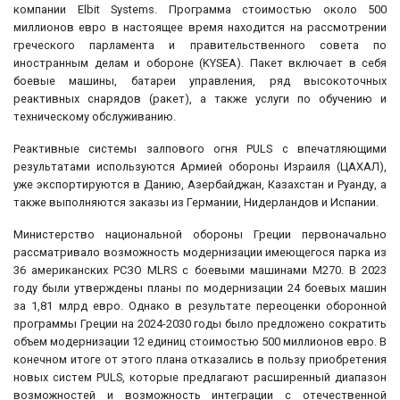
компании Elbit Systems. Программа стоимостью около 500
миллионов евро в настоящее время находится на рассмотрении
греческого парламента и правительственного совета по
иностранным делам и обороне (KYSEA). Пакет включает в себя
боевые машины, батареи управления, ряд высокоточных
реактивных снарядов (ракет), а также услуги по обучению и
техническому обслуживанию.
Реактивные системы залпового огня PULS с впечатляющими
результатами используются Армией обороны Израиля (ЦАХАЛ),
уже экспортируются в Данию, Азербайджан, Казахстан и Руанду, а
также выполняются заказы из Германии, Нидерландов и Испании.
Министерство национальной обороны Греции первоначально
рассматривало возможность модернизации имеющегося парка из
36 американских РСЗО MLRS с боевыми машинами M270. В 2023
году были утверждены планы по модернизации 24 боевых машин
за 1,81 млрд евро. Однако в результате переоценки оборонной
программы Греции на 2024-2030 годы было предложено сократить
объем модернизации 12 единиц стоимостью 500 миллионов евро. В
конечном итоге от этого плана отказались в пользу приобретения
новых систем PULS, которые предлагают расширенный диапазон
возможностей и возможность интеграции с отечественной