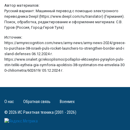
Автор материалов:
Русский вариант: Машинный перевод с помощью электронного
переводчика Deepl (https://www.deepl.com/ru/translator) (Германия).
Поиск, обработка, редактирование и оформление материала: С.В.
Гуров (Россия, Город-Герой Тула)
Источник:
https://armyrecognition.com/news/army-news/army-news-2024/greece-
to-purchase-38-israeli-puls-rocket-launchers-to-strengthen-border-and-i
sland-defenses 06.12.2024 г.
https://www.onalert.gr/eksoplismoi/pollaploi-ektoxeytes-pyraylon-puls-
stin-teliki-eytheia-gia-symfonia-apoktisis-38-systimaton-me-emveleia-30
0-chiliometra/602619/ 05.12.2024 г.
О нас
Обратная связь
Военмех
© 2026 ИС Ракетная техника (2001 - 2026)