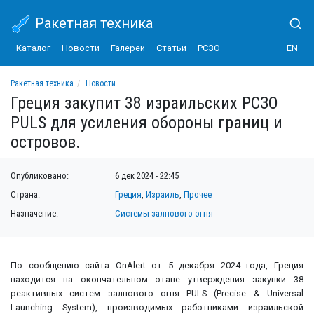
Ракетная техника
Каталог
Новости
Галереи
Статьи
РСЗО
EN
Ракетная техника
Новости
Греция закупит 38 израильских РСЗО PULS для усиления обороны границ и остр
Греция закупит 38 израильских РСЗО
PULS для усиления обороны границ и
островов.
Опубликовано:
6 дек 2024 - 22:45
Страна:
Греция
,
Израиль
,
Прочее
Назначение:
Системы залпового огня
По сообщению сайта OnAlert от 5 декабря 2024 года, Греция
находится на окончательном этапе утверждения закупки 38
реактивных систем залпового огня PULS (Precise & Universal
Launching System), производимых работниками израильской