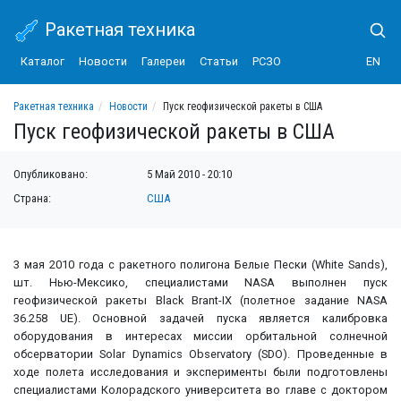
Ракетная техника
Каталог
Новости
Галереи
Статьи
РСЗО
EN
Ракетная техника
Новости
Пуск геофизической ракеты в США
Пуск геофизической ракеты в США
Опубликовано:
5 Май 2010 - 20:10
Страна:
США
3 мая 2010 года с ракетного полигона Белые Пески (White Sands),
шт. Нью-Мексико, специалистами NASA выполнен пуск
геофизической ракеты Black Brant-IX (полетное задание NASA
36.258 UE). Основной задачей пуска является калибровка
оборудования в интересах миссии орбитальной солнечной
обсерватории Solar Dynamics Observatory (SDO). Проведенные в
ходе полета исследования и эксперименты были подготовлены
специалистами Колорадского университета во главе с доктором