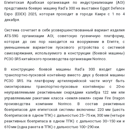
Египетская Арабская организация по индустриализации (AOI)
представила боевую машину Rad'a 300 на выставке Egypt Defence
Expo (EDEX) 2025, которая проходит в городе Каире с 1 по 4
декабря.
Система сочетает в себе усовершенствованный вариант изделия
ATS-59G организации AOI, советскую гусеничную платформу,
которая до сих пор находится на вооружении в Египте, с
уменьшенным вариантом пускового устройства с системой
самозаряжания, используемого в конструкции (боевой машины)
РСЗО SR5 китайского производства организации Norinco.
В конструкцию боевой машины Rad'a 300 входит один
транспортно-пусковой контейнер вместо двух у боевой машины
РСЗО SR5. На платформу артиллерийской части могут быть
смонтированы транспортно-пусковые контейнеры с 20-ю
неуправляемыми реактивными снарядами калибра 122 мм или
управляемыми ракетами класса «земля-земля» серии Fire Dragon
производства компании Norinco. В состав реактивных
боеприпасов для египетской системы включены: 220 мм (шесть
боеприпасов в одном ТПК) с дальностью 25–75 км, 300 мм (четыре
реактивных боеприпаса в одном ТПК) с дальностью 30–150 км и
610 мм (одна ракета в ТПК) с дальностью 100–290 км.