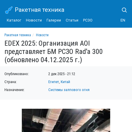
Ракетная техника
Каталог
Новости
Галереи
Статьи
РСЗО
EN
Ракетная техника
Новости
EDEX 2025: Организация AOI представляет БМ РСЗО Rad'a 300 (обновлено 04.12.2
EDEX 2025: Организация AOI
представляет БМ РСЗО Rad'a 300
(обновлено 04.12.2025 г.)
Опубликовано:
2 дек 2025 - 21:12
Страна:
Египет
,
Китай
Назначение:
Системы залпового огня