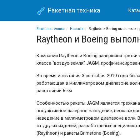
Ракетная техника
Ката
Ракетная техника
Новости
Raytheon и Boeing выполнили 
Raytheon и Boeing выпо
Компании Raytheon и Boeing завершили треть
класса “воздух-земля” JAGM, профинансирова
Во время испытания 3 сентября 2010 года был
работающая в миллиметровом диапазоне волн
расстоянии 6 км.
Особенностью ракеты JAGM является трехкана
полуактивное лазерное наведение, неохлажд
наведение в миллиметровом диапазоне волн. 
от других изделий, разработанных специалист
(Raytheon) и ракеты Brimstone (Boeing).