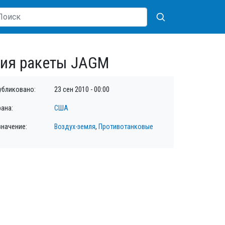
ния ракеты JAGM
убликовано:
23 сен 2010 - 00:00
рана:
США
значение:
Воздух-земля
,
Противотанковые