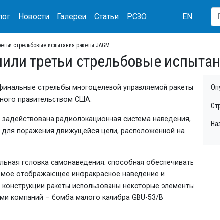
лог
Новости
Галереи
Статьи
РСЗО
EN
третьи стрельбовые испытания ракеты JAGM
лнили третьи стрельбовые испыта
и финальные стрельбы многоцелевой управляемой ракеты
Оп
нного правительством США.
Ст
а задействована радиолокационная система наведения,
На
 для поражения движущейся цели, расположенной на
льная головка самонаведения, способная обеспечивать
аемое отображающее инфракрасное наведение и
В конструкции ракеты использованы некоторые элементы
ами компаний – бомба малого калибра GBU-53/B