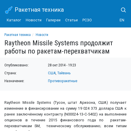
Ракетная техника
Каталог
Новости
Галереи
Статьи
РСЗО
EN
Ракетная техника
Новости
Raytheon Missile Systems продолжит работы по ракетам-перехватчикам
Raytheon Missile Systems продолжит
работы по ракетам-перехватчикам
Опубликовано:
28 окт 2014 - 19:23
Страна:
США
,
Тайвань
Назначение:
Противоракетные
Raytheon Missile Systems (Тусон, штат Аризона, США) получает
изменение в финансировании на сумму 19 024 373 доллара США к
ранее заключённому контракту (N00024-13-C-5402) на выполнение
опционов в течение 2015 финансового года по ракетам-
перехватчикам SM, техническому обслуживанию; всем типам