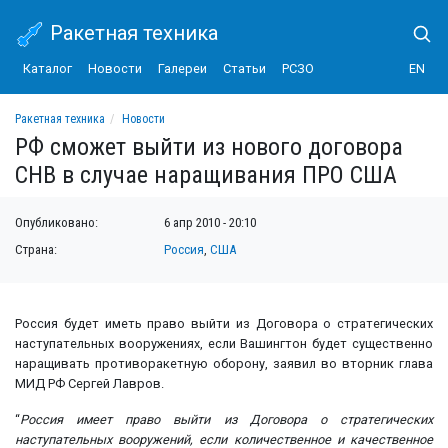
Ракетная техника
Каталог
Новости
Галереи
Статьи
РСЗО
EN
Ракетная техника
Новости
РФ сможет выйти из нового договора СНВ в случае наращивания ПРО США
РФ сможет выйти из нового договора
СНВ в случае наращивания ПРО США
Опубликовано:
6 апр 2010 - 20:10
Страна:
Россия
,
США
Россия будет иметь право выйти из Договора о стратегических
наступательных вооружениях, если Вашингтон будет существенно
наращивать противоракетную оборону, заявил во вторник глава
МИД РФ Сергей Лавров.
“
Россия имеет право выйти из Договора о стратегических
наступательных вооружений, если количественное и качественное