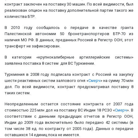
контракт заключен на поставку 30 машин. По всей видимости, был
реализован опцион на поставку дополнительной партии такого же
количества БТР.
В 2010 году сообщалось о передаче в качестве гранта
Палестинской автономии 50 бронетранспортеров БТР-70 из
наличия МО РФ. В данных, преданных Россией в Регистр ООН, этот
трансферт не зафиксирован.
В категории «крупнокалиберные артиллерийские системы»
заявлена поставка 8 систем для ВС Туркмении.
Туркмения в 2008 году подписала контракт с Россией на закупку
шести реактивных систем залпового огня «
Смерч
» на сумму 70 млн
дол. По всей видимости, контракт предусматривал поставку 8
таких систем.
Неопределенным остается состояние контракта от 2007 года
стоимостью 225 млн дол на поставку ВС Индии 18 РСЗО «
Смерч
». В
соответствии с данными предыдущих отчетов в Регистр ООН,
Индии до 2009 года включительно было передано 42 системы (в
том числе 38 ед. по контракту от 2005 года). Данных о передаче
оставшихся 14 единиц пока не имеется.