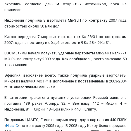
охотник», согласно данным открытых источников, пока не
подписан.
Индонезия получила 3 вертолета Ми-35П по контракту 2007 года
стоимостью около 50 млн дол.
Китаю переданы 7 морских вертолетов Ка-28/31 по контрактам
2007 года на поставку в общей сложности 9 Ка-28 и 9 Ка-31.
ВВС Мьянмы начали получать ударные вертолеты Ми-24 из наличия
МО РФ по контракту 2009 года. Как сообщалось, всего заказано 50
таких машин.
Эфиопия, вероятнее всего, также получила ударные вертолеты
Ми-24 из наличия МО РФ в дополнение к поставленным в 2003-2004
гг. 10 аналогичным машинам.
В категории «ракеты и пусковые установки» Россией заявлена
поставка 139 ракет Алжиру, 32 – Вьетнаму, 112 – Индии, 4 –
Индонезии, 81 – Сирии, 48 - Бразилии и 440 – Египту.
По данным ЦАМТО, Египет получил очередную партию из 440 ПЗРК
«
Игла-С
» по контракту 2005 года. В 2008 году Каиру было передано