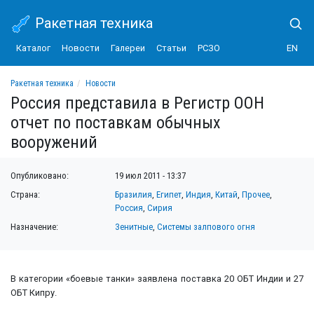
Ракетная техника
Каталог
Новости
Галереи
Статьи
РСЗО
EN
Ракетная техника
Новости
Россия представила в Регистр ООН отчет по поставкам обычных вооружений
Россия представила в Регистр ООН
отчет по поставкам обычных
вооружений
Опубликовано:
19 июл 2011 - 13:37
Страна:
Бразилия
,
Египет
,
Индия
,
Китай
,
Прочее
,
Россия
,
Сирия
Назначение:
Зенитные
,
Системы залпового огня
В категории «боевые танки» заявлена поставка 20 ОБТ Индии и 27
ОБТ Кипру.