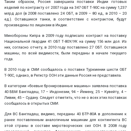
Таким образом, Россия завершила поставки Индии готовых
изделий по контракту от 2007 года на 347 ОБТ Т-90С на сумму 1,237
млрд дол (в 2008 поставлено 24 ОБТ, в 2009 – 80 ед., в 2010 – 20
ед.). Оставшиеся танки, в соответствие с контрактом, будут
произведены по лицензии в Индии.
Минобороны Кипра в 2009 году подписало контракт на поставку
Национальной гвардии 41 ОБТ Т-80У/УК на сумму 156 млн дол. Из
них, согласно отчету, в 2010 году поставлено 27 ОБТ. Оставшиеся
машины, по всей видимости, были переданы в начале текущего
года.
В 2010 году в СМИ сообщалось о поставке Туркмении шести ОБТ
Т-90С, однако, в Регистр ООН эти данные Россия не представила.
В категории «боевые бронированные машины» заявлена поставка
40 ББМ Бангладеш, 17 – Индонезии, 94 – Йемену, 25 – Кувейту, 4 –
Ливии, 45 – Судану. Следует отметить, что не о всех этих поставках
сообщалось в открытых СМИ.
Для ВС Бангладеш, видимо, переданы 40 БТР-80А в дополнение к
ранее поставленным аналогичным машинам для контингента ВС
этой страны в составе миротворческих сил ООН. В 2008 году