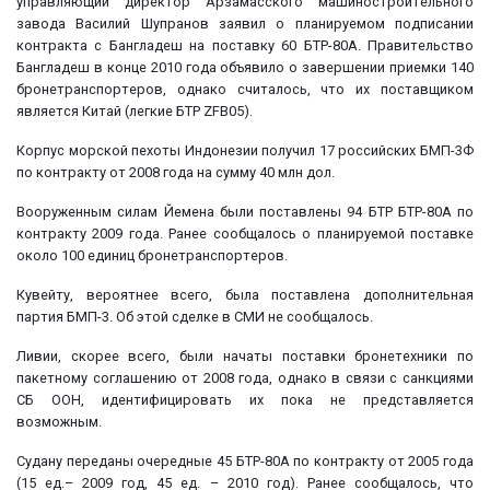
управляющий директор Арзамасского машиностроительного
завода Василий Шупранов заявил о планируемом подписании
контракта с Бангладеш на поставку 60 БТР-80А. Правительство
Бангладеш в конце 2010 года объявило о завершении приемки 140
бронетранспортеров, однако считалось, что их поставщиком
является Китай (легкие БТР ZFB05).
Корпус морской пехоты Индонезии получил 17 российских БМП-3Ф
по контракту от 2008 года на сумму 40 млн дол.
Вооруженным силам Йемена были поставлены 94 БТР БТР-80А по
контракту 2009 года. Ранее сообщалось о планируемой поставке
около 100 единиц бронетранспортеров.
Кувейту, вероятнее всего, была поставлена дополнительная
партия БМП-3. Об этой сделке в СМИ не сообщалось.
Ливии, скорее всего, были начаты поставки бронетехники по
пакетному соглашению от 2008 года, однако в связи с санкциями
СБ ООН, идентифицировать их пока не представляется
возможным.
Судану переданы очередные 45 БТР-80А по контракту от 2005 года
(15 ед.– 2009 год, 45 ед. – 2010 год). Ранее сообщалось, что