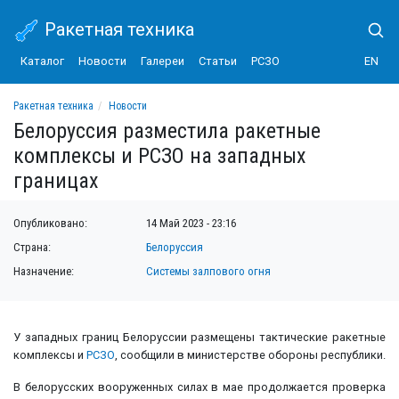
Ракетная техника
Каталог
Новости
Галереи
Статьи
РСЗО
EN
Ракетная техника
Новости
Белоруссия разместила ракетные комплексы и РСЗО на западных границах
Белоруссия разместила ракетные
комплексы и РСЗО на западных
границах
Опубликовано:
14 Май 2023 - 23:16
Страна:
Белоруссия
Назначение:
Системы залпового огня
У западных границ Белоруссии размещены тактические ракетные
комплексы и
РСЗО
, сообщили в министерстве обороны республики.
В белорусских вооруженных силах в мае продолжается проверка