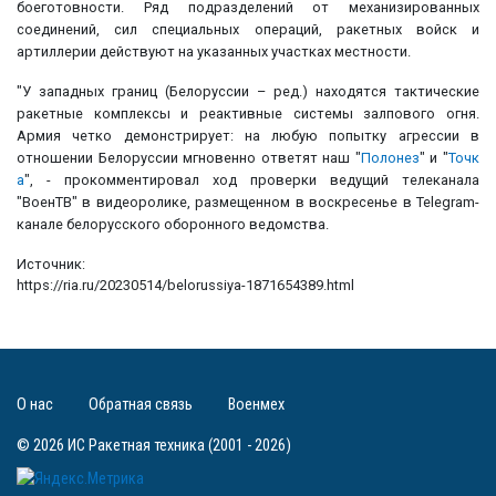
боеготовности. Ряд подразделений от механизированных
соединений, сил специальных операций, ракетных войск и
артиллерии действуют на указанных участках местности.
"У западных границ (Белоруссии – ред.) находятся тактические
ракетные комплексы и реактивные системы залпового огня.
Армия четко демонстрирует: на любую попытку агрессии в
отношении Белоруссии мгновенно ответят наш "
Полонез
" и "
Точк
а
", - прокомментировал ход проверки ведущий телеканала
"ВоенТВ" в видеоролике, размещенном в воскресенье в Telegram-
канале белорусского оборонного ведомства.
Источник:
https://ria.ru/20230514/belorussiya-1871654389.html
О нас
Обратная связь
Военмех
© 2026 ИС Ракетная техника (2001 - 2026)