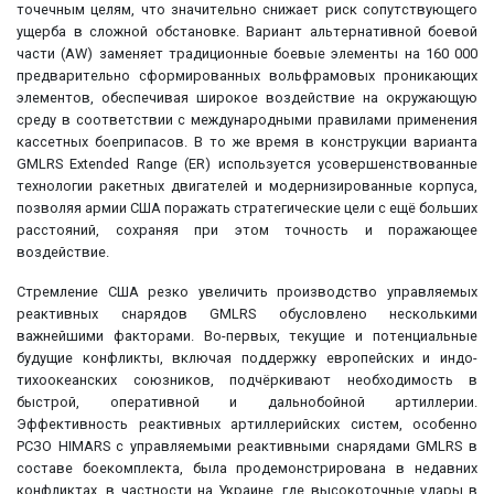
точечным целям, что значительно снижает риск сопутствующего
ущерба в сложной обстановке. Вариант альтернативной боевой
части (AW) заменяет традиционные боевые элементы на 160 000
предварительно сформированных вольфрамовых проникающих
элементов, обеспечивая широкое воздействие на окружающую
среду в соответствии с международными правилами применения
кассетных боеприпасов. В то же время в конструкции варианта
GMLRS Extended Range (ER) используется усовершенствованные
технологии ракетных двигателей и модернизированные корпуса,
позволяя армии США поражать стратегические цели с ещё больших
расстояний, сохраняя при этом точность и поражающее
воздействие.
Стремление США резко увеличить производство управляемых
реактивных снарядов GMLRS обусловлено несколькими
важнейшими факторами. Во-первых, текущие и потенциальные
будущие конфликты, включая поддержку европейских и индо-
тихоокеанских союзников, подчёркивают необходимость в
быстрой, оперативной и дальнобойной артиллерии.
Эффективность реактивных артиллерийских систем, особенно
РСЗО HIMARS с управляемыми реактивными снарядами GMLRS в
составе боекомплекта, была продемонстрирована в недавних
конфликтах, в частности на Украине, где высокоточные удары в