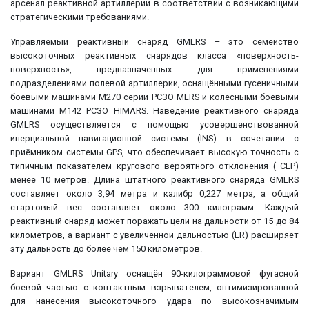
арсенал реактивной артиллерии в соответствии с возникающими
стратегическими требованиями.
Управляемый реактивный снаряд GMLRS – это семейство
высокоточных реактивных снарядов класса «поверхность-
поверхность», предназначенных для применениями
подразделениями полевой артиллерии, оснащёнными гусеничными
боевыми машинами M270 серии РСЗО MLRS и колёсными боевыми
машинами M142 РСЗО HIMARS. Наведение реактивного снаряда
GMLRS осуществляется с помощью усовершенствованной
инерциальной навигационной системы (INS) в сочетании с
приёмником системы GPS, что обеспечивает высокую точность с
типичным показателем кругового вероятного отклонения ( CEP)
менее 10 метров. Длина штатного реактивного снаряда GMLRS
составляет около 3,94 метра и калибр 0,227 метра, а общий
стартовый вес составляет около 300 килограмм. Каждый
реактивный снаряд может поражать цели на дальности от 15 до 84
километров, а вариант с увеличенной дальностью (ER) расширяет
эту дальность до более чем 150 километров.
Вариант GMLRS Unitary оснащён 90-килограммовой фугасной
боевой частью с контактным взрывателем, оптимизированной
для нанесения высокоточного удара по высокозначимым