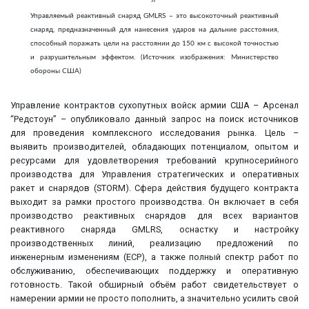
Управляемый реактивный снаряд GMLRS – это высокоточный реактивный
снаряд, предназначенный для нанесения ударов на дальние расстояния,
способный поражать цели на расстоянии до 150 км с высокой точностью
и разрушительным эффектом. (Источник изображения: Министерство
обороны США)
Управление контрактов сухопутных войск армии США – Арсенал
“Редстоун” – опубликовало данный запрос на поиск источников
для проведения комплексного исследования рынка. Цель –
выявить производителей, обладающих потенциалом, опытом и
ресурсами для удовлетворения требований крупносерийного
производства для Управления стратегических и оперативных
ракет и снарядов (STORM). Сфера действия будущего контракта
выходит за рамки простого производства. Он включает в себя
производство реактивных снарядов для всех вариантов
реактивного снаряда GMLRS, оснастку и настройку
производственных линий, реализацию предложений по
инженерным изменениям (ECP), а также полный спектр работ по
обслуживанию, обеспечивающих поддержку и оперативную
готовность. Такой обширный объём работ свидетельствует о
намерении армии не просто пополнить, а значительно усилить свой