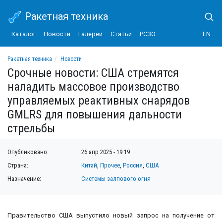
Ракетная техника
Каталог
Новости
Галереи
Статьи
РСЗО
EN
Ракетная техника
Новости
Срочные новости: США стремятся наладить массовое производство управляем
Срочные новости: США стремятся
наладить массовое производство
управляемых реактивных снарядов
GMLRS для повышения дальности
стрельбы
Опубликовано:
26 апр 2025 - 19:19
Страна:
Китай
,
Прочее
,
Россия
,
США
Назначение:
Системы залпового огня
Правительство США выпустило новый запрос на получение от