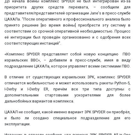
До начала войны комплекс SPYDER не был интегрирован из-за
приоритета других средств перехвата, – сообщили для
представителя/представителей организации Jane's в пресс-службе
ЦАХАЛа. "После оперативного и профессионального анализа было
принято решение [во время войны] приобрести эту систему в
соответствии со срочной оперативной необходимостью. Процесс
её интеграции был проведён организованно и с одобрения всех
соответствующих инстанций".
«Комплекс SPYDER представляет собой новую концепцию ПВО
израильских ВВС», – добавили в пресс-службе, имея в виду
подразделение ЦАХАЛа, которое управляет всеми системами ПВО.
В отличие от существующих израильских ЗРК, комплекс SPYDER
отличается мобильностью и может использовать ракеты Python-5,
I-Derby и I-Derby ER, причём все три типа доступны с
дополнительными стартовыми ускорителями для более
дальнобойных вариантов комплекса.
ЦАХАЛ не сообщил, какой именно вариант ЗРК SPYDER он приобрёл,
и было ли создано специальное подразделение для его
эксплуатации.
Источник в отрасли сообщил, что вариант ЗРК SPYDER All-in-One