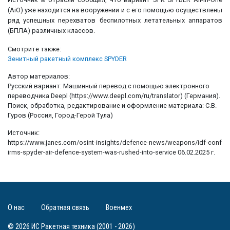
(AiO) уже находится на вооружении и с его помощью осуществлены
ряд успешных перехватов беспилотных летательных аппаратов
(БПЛА) различных классов.
Смотрите также:
Зенитный ракетный комплекс SPYDER
Автор материалов:
Русский вариант: Машинный перевод с помощью электронного
переводчика Deepl (https://www.deepl.com/ru/translator) (Германия).
Поиск, обработка, редактирование и оформление материала: С.В.
Гуров (Россия, Город-Герой Тула)
Источник:
https://www.janes.com/osint-insights/defence-news/weapons/idf-conf
irms-spyder-air-defence-system-was-rushed-into-service 06.02.2025 г.
О нас
Обратная связь
Военмех
© 2026 ИС Ракетная техника (2001 - 2026)