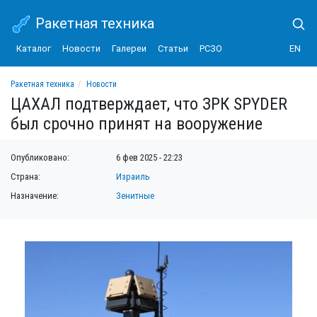
Ракетная техника
Каталог
Новости
Галереи
Статьи
РСЗО
EN
Ракетная техника
Новости
ЦАХАЛ подтверждает, что ЗРК SPYDER был срочно принят на вооружение
ЦАХАЛ подтверждает, что ЗРК SPYDER
был срочно принят на вооружение
Опубликовано:
6 фев 2025 - 22:23
Страна:
Израиль
Назначение:
Зенитные