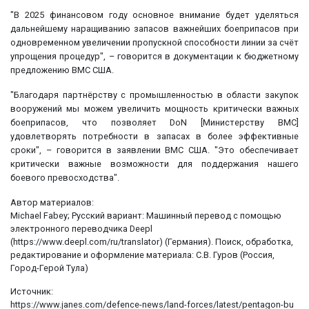
"В 2025 финансовом году основное внимание будет уделяться
дальнейшему наращиванию запасов важнейших боеприпасов при
одновременном увеличении пропускной способности линии за счёт
упрощения процедур", – говорится в документации к бюджетному
предложению ВМС США.
"Благодаря партнёрству с промышленностью в области закупок
вооружений мы можем увеличить мощность критически важных
боеприпасов, что позволяет DoN [Министерству ВМС]
удовлетворять потребности в запасах в более эффективные
сроки", – говорится в заявлении ВМС США. "Это обеспечивает
критически важные возможности для поддержания нашего
боевого превосходства".
Автор материалов:
Michael Fabey; Русский вариант: Машинный перевод с помощью
электронного переводчика Deepl
(https://www.deepl.com/ru/translator) (Германия). Поиск, обработка,
редактирование и оформление материала: С.В. Гуров (Россия,
Город-Герой Тула)
Источник:
https://www.janes.com/defence-news/land-forces/latest/pentagon-bu