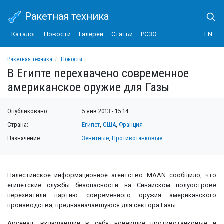
Ракетная техника
Каталог
Новости
Галереи
Статьи
РСЗО
EN
Ракетная техника
Новости
В Египте перехвачено современное американское оружие для Газы
В Египте перехвачено современное
американское оружие для Газы
Опубликовано:
5 янв 2013 - 15:14
Страна:
Египет
,
США
,
Франция
Назначение:
Зенитные
,
Противотанковые
Палестинское информационное агентство MAAN сообщило, что
египетские службы безопасности на Синайском полуострове
перехватили партию современного оружия американского
производства, предназначавшуюся для сектора Газы.
Арсенал, включавший в себя новейшие противотанковые и