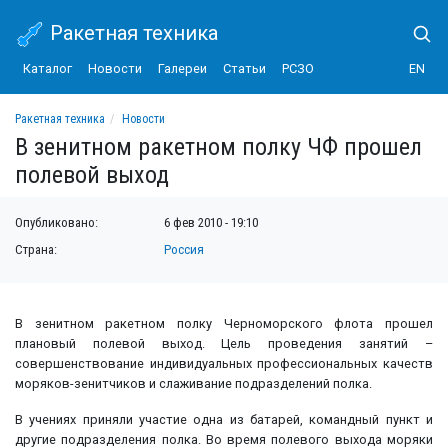
Ракетная техника
Каталог
Новости
Галереи
Статьи
РСЗО
EN
Ракетная техника
Новости
В зенитном ракетном полку ЧФ прошел полевой выход
В зенитном ракетном полку ЧФ прошел
полевой выход
Опубликовано:
6 фев 2010 - 19:10
Страна:
Россия
В зенитном ракетном полку Черноморского флота прошел
плановый полевой выход. Цель проведения занятий –
совершенствование индивидуальных профессиональных качеств
моряков-зенитчиков и слаживание подразделений полка.
В учениях приняли участие одна из батарей, командный пункт и
другие подразделения полка. Во время полевого выхода моряки